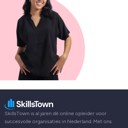
SkillsTown is al jaren dé online opleider voor
succesvolle organisaties in Nederland. Met ons