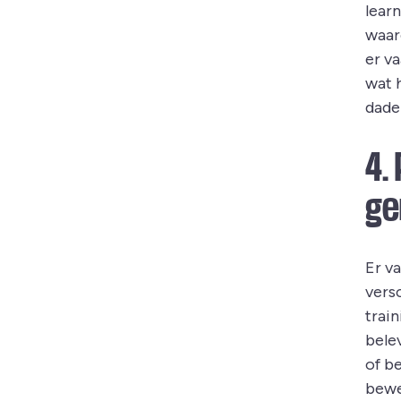
learn
waaro
er v
wat 
dade
4. 
ge
Er va
vers
trai
belev
of be
bewe