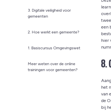
Deze 
lear
3. Digitale veiligheid voor
over
gemeenten
twee
een 
2. Hoe werkt een gemeente?
best
hier
numm
1. Basiscursus Omgevingswet
8.
Meer weten over de online
trainingen voor gemeenten?
Aang
het 
van 
de O
bij h