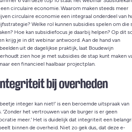
ummer 6 van deze top 10 staat het webinar Subsidieka
 een circulaire economie. Waarom maken steeds meer
ijven circulaire economie een integraal onderdeel van h
ijfsstrategie? Welke rol kunnen subsidies spelen om die 
aken? Hoe kan subsidiefocus je daarbij helpen? Op dit s
n krijg je in dit webinar antwoord. Aan de hand van
eelden uit de dagelijkse praktijk, laat Boudewijn
derhoudt zien hoe je met subsidies de stap kunt maken v
naar een financieel haalbaar projectplan.
 Integriteit bij overheden
beetje integer kan niet!’ is een beroemde uitspraak van
s. ‘Zonder het vertrouwen van de burger is er geen
ratie meer.’ Het is duidelijk dat integriteit een belangr
peelt binnen de overheid. Niet zo gek dus, dat deze e-