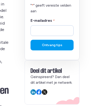
 in
"
" geeft vereiste velden
*
odel
aan
ie.
E-mailadres
*
eid
 de
itale
Ontvang tips
 de
n,
Deel dit artikel
Geinspireerd? Dan deel
dit artikel met je netwerk.
ten