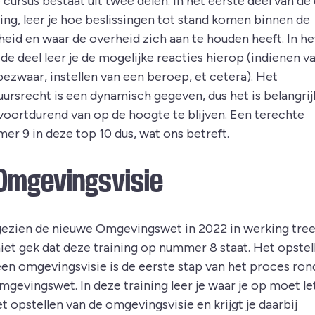
cursus bestaat uit twee delen. In het eerste deel van de 
ning, leer je hoe beslissingen tot stand komen binnen de
heid en waar de overheid zich aan te houden heeft. In he
de deel leer je de mogelijke reacties hierop (indienen v
bezwaar, instellen van een beroep, et cetera). Het
uursrecht is een dynamisch gegeven, dus het is belangri
 voortdurend van op de hoogte te blijven. Een terechte
er 9 in deze top 10 dus, wat ons betreft.
 Omgevingsvisie
ezien de nieuwe Omgevingswet in 2022 in werking treed
niet gek dat deze training op nummer 8 staat. Het opstel
een omgevingsvisie is de eerste stap van het proces ro
mgevingswet. In deze training leer je waar je op moet le
et opstellen van de omgevingsvisie en krijgt je daarbij