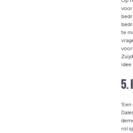
Op n
voor
bedr
bedr
te m
vrage
voorb
Zuij
idee 
5.
‘Een 
Dale
democ
rol s