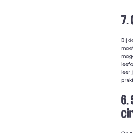
7.
Bij 
moet
moge
leef
leer
prakt
6.
ci