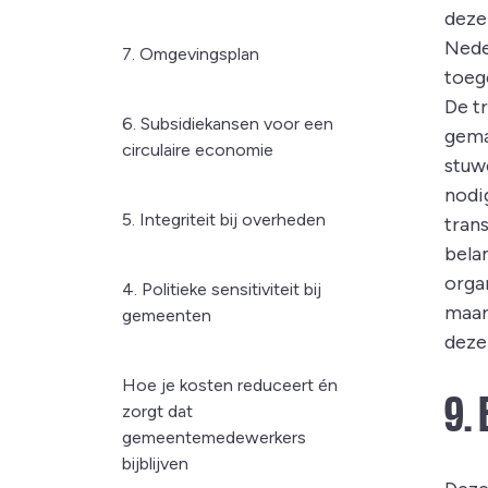
deze 
Nede
7. Omgevingsplan
toege
De t
6. Subsidiekansen voor een
gema
circulaire economie
stuw
nodi
5. Integriteit bij overheden
trans
belan
orga
4. Politieke sensitiviteit bij
maar
gemeenten
deze 
Hoe je kosten reduceert én
9.
zorgt dat
gemeentemedewerkers
bijblijven