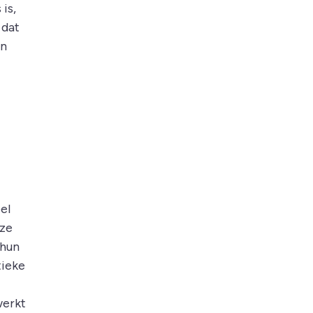
is,
 dat
en
el
eze
 hun
tieke
werkt