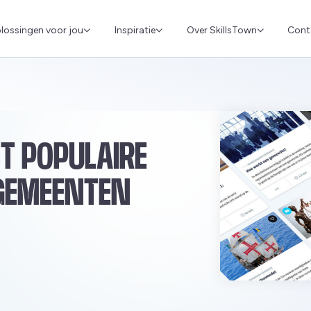
Cont
lossingen voor jou
Inspiratie
Over SkillsTown
T POPULAIRE
GEMEENTEN