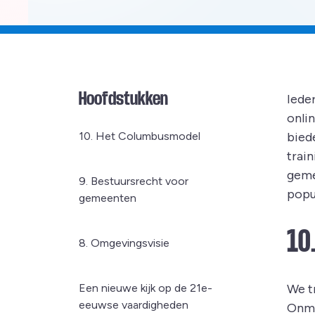
Hoofdstukken
Iede
onli
10. Het Columbusmodel
bied
trai
geme
9. Bestuursrecht voor
popul
gemeenten
10
8. Omgevingsvisie
Een nieuwe kijk op de 21e-
We t
eeuwse vaardigheden
Onmi