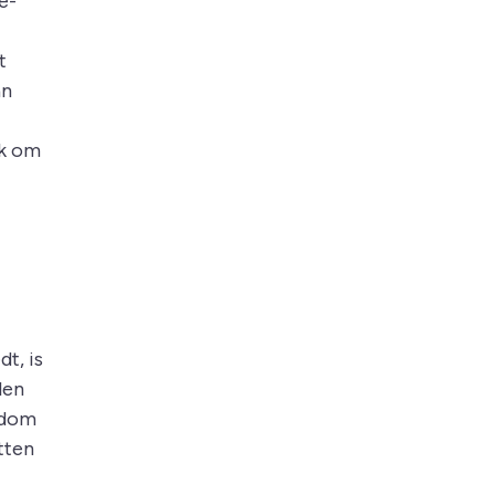
e-
t
an
jk om
t, is
len
ndom
tten