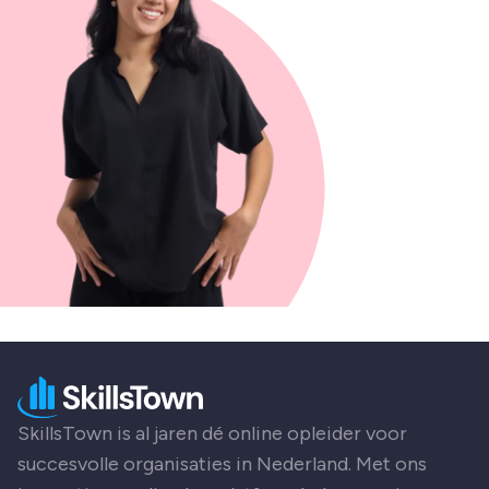
SkillsTown is al jaren dé online opleider voor
succesvolle organisaties in Nederland. Met ons