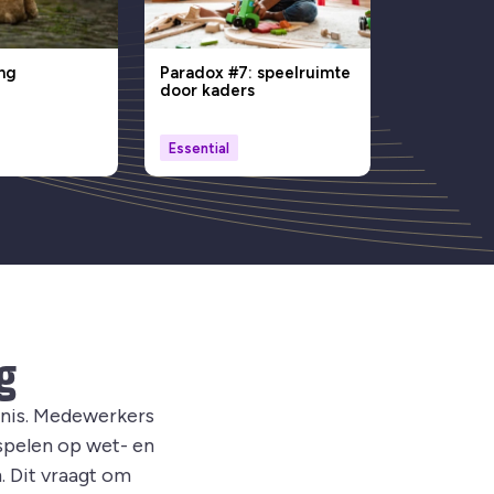
ing
Paradox #7: speelruimte
door kaders
Essential
g
nnis. Medewerkers
spelen op wet- en
. Dit vraagt om