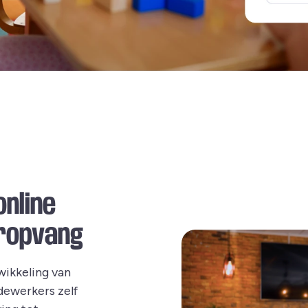
online
eropvang
wikkeling van
dewerkers zelf