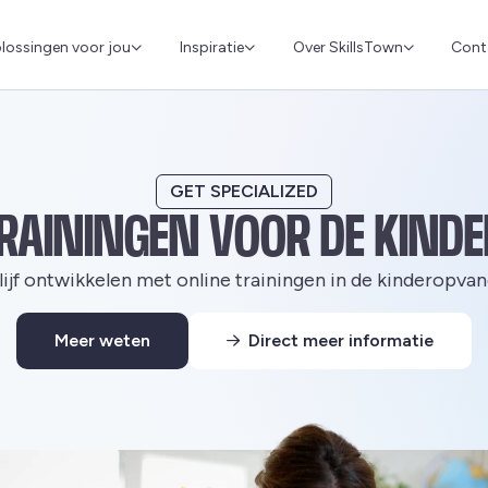
Cont
lossingen voor jou
Inspiratie
Over SkillsTown
GET SPECIALIZED
TRAININGEN VOOR DE KIND
lijf ontwikkelen met online trainingen in de kinderopvan
Meer weten
Direct meer informatie
Deze link gaat naar een externe website.
Deze link gaat naar een externe