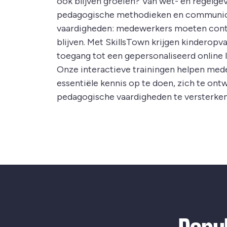
ook blijven groeien? Van wet- en regelgev
pedagogische methodieken en communic
vaardigheden: medewerkers moeten cont
blijven. Met SkillsTown krijgen kinderopv
toegang tot een gepersonaliseerd online 
Onze interactieve trainingen helpen me
essentiële kennis op te doen, zich te ont
pedagogische vaardigheden te versterken