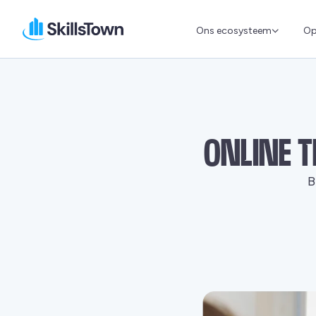
Ons ecosysteem
Op
Skillstown
ONLINE 
B