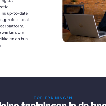
ing tot
atie-
inu up-to-date
angprofessionals
leerplatform.
dewerkers om
wikkelen en hun
.
TOP TRAININGEN