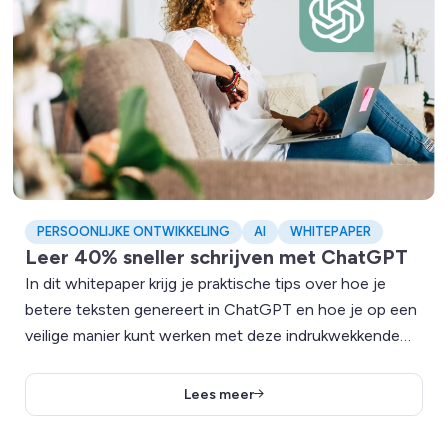
PERSOONLIJKE ONTWIKKELING
AI
WHITEPAPER
Leer 40% sneller schrijven met ChatGPT
In dit whitepaper krijg je praktische tips over hoe je
betere teksten genereert in ChatGPT en hoe je op een
veilige manier kunt werken met deze indrukwekkende
nieuwe technologie, door op een verantwoordelijke
manier om te gaan met gevoelige gegevens.
Lees meer