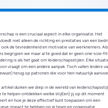
rschap is een cruciaal aspect in elke organisatie. Het
loedt niet alleen de richting en prestaties van een bedri
 ook de tevredenheid en motivatie van werknemers. Als
rs begrijpen we maar al te goed dat er geen one-size-fits
ering is als het gaat om leiderschapsstijlen. Elke situati
oon vraagt om een andere aanpak. Toch vallen leiders v
ewust) terug op patronen die voor hen natuurlijk aanvoe
t artikel duiken we diep in de wereld van leiderschapsstij
e te helpen ontdekken welke stijl(en) jij op dit moment
eert en hoe je deze effectief kunt toepassen om een
tieve impact te hebben op je team en organisatie.