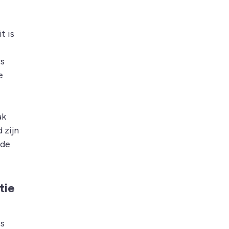
t is
rs
e
ak
 zijn
nde
tie
is