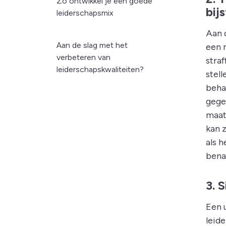
Zo ontwikkel je een goede
bij
leiderschapsmix
Aan 
Aan de slag met het
een 
verbeteren van
stra
leiderschapskwaliteiten?
stel
beha
gege
maat
kan 
als 
bena
3. 
Een u
leide