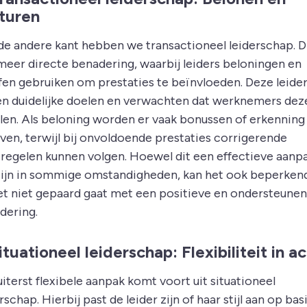
sturen
de andere kant hebben we transactioneel leiderschap. Di
meer directe benadering, waarbij leiders beloningen en
ffen gebruiken om prestaties te beïnvloeden. Deze leide
len duidelijke doelen en verwachten dat werknemers dez
len. Als beloning worden er vaak bonussen of erkenning
ven, terwijl bij onvoldoende prestaties corrigerende
regelen kunnen volgen. Hoewel dit een effectieve aanp
zijn in sommige omstandigheden, kan het ook beperkend
het niet gepaard gaat met een positieve en ondersteune
dering.
Situationeel leiderschap: Flexibiliteit in ac
iterst flexibele aanpak komt voort uit situationeel
rschap. Hierbij past de leider zijn of haar stijl aan op bas