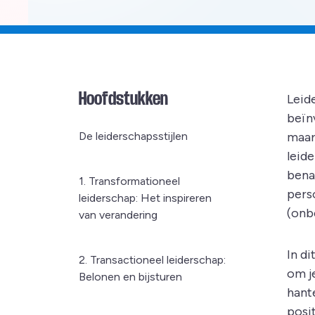
Hoofdstukken
Leide
beïnv
De leiderschapsstijlen
maar
leide
benad
1. Transformationeel
pers
leiderschap: Het inspireren
(onb
van verandering
In di
2. Transactioneel leiderschap:
om j
Belonen en bijsturen
hant
posi