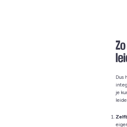
Zo
le
Dus 
integ
je k
leid
Zelf
eigen