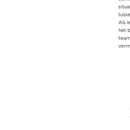
situa
tuss
Als l
het b
team
verm