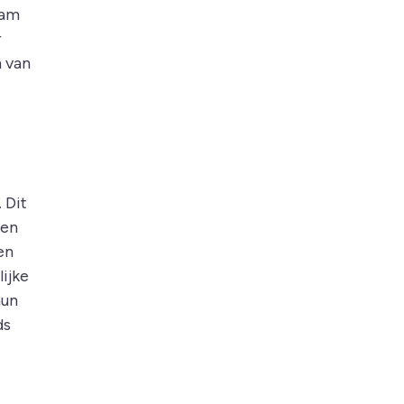
eam
r
n van
 Dit
den
en
ijke
hun
ds