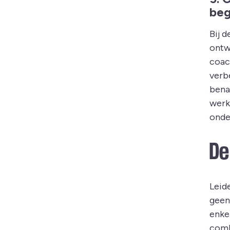
beg
Bij d
ontw
coac
verb
bena
werk
onde
De
Leid
geen 
enkel
comb