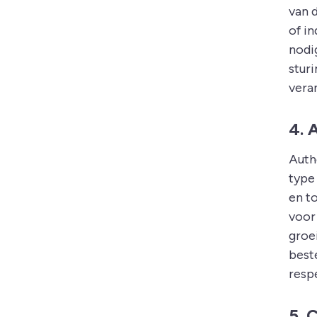
van 
of i
nodi
stur
vera
4. 
Auth
type 
en to
voor
groe
beste
resp
5. 