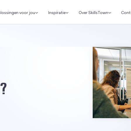
Cont
lossingen voor jou
Inspiratie
Over SkillsTown
L?