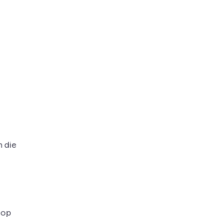
n die
 op