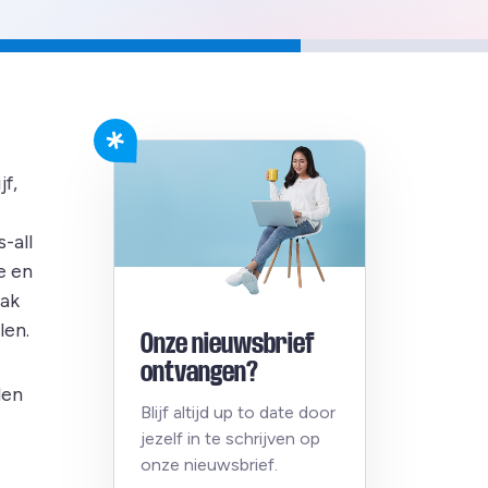
jf,
-all
e en
aak
len.
Onze nieuwsbrief
ontvangen?
len
Blijf altijd up to date door
jezelf in te schrijven op
onze nieuwsbrief.