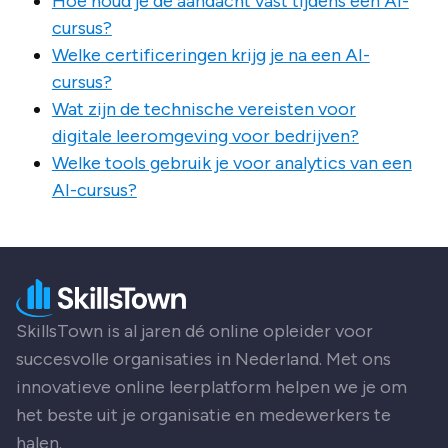
Hoe houd je de aandacht vast tijdens een AI-
cursus?
Welke certificeringen krijg je na een AI-
cursus?
Wat zijn de technische vereisten voor
digitale leeromgeving voor bedrijven?
Welke tools gebruik je voor analytics van een
AI-cursus?
SkillsTown is al jaren dé online opleider voor
succesvolle organisaties in Nederland. Met ons
innovatieve online leerplatform helpen we je om
het beste uit je organisatie en medewerkers te
halen.