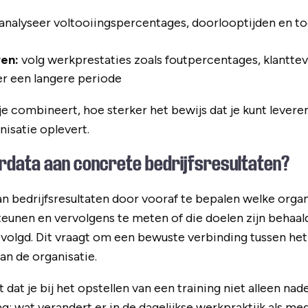
analyseer voltooiingspercentages, doorlooptijden en to
ren:
volg werkprestaties zoals foutpercentages, klantte
er een langere periode
combineert, hoe sterker het bewijs dat je kunt leveren
isatie oplevert.
erdata aan concrete bedrijfsresultaten?
an bedrijfsresultaten door vooraf te bepalen welke orga
teunen en vervolgens te meten of die doelen zijn beha
volgd. Dit vraagt om een bewuste verbinding tussen het
an de organisatie.
dat je bij het opstellen van een training niet alleen nad
g: wat verandert er in de dagelijkse werkpraktijk als m