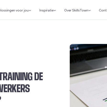
Cont
lossingen voor jou
Inspiratie
Over SkillsTown
TRAINING DE
WERKERS
?