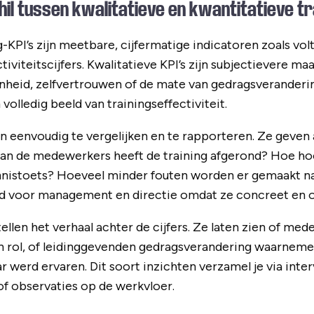
hil tussen kwalitatieve en kwantitatieve tr
g-KPI’s zijn meetbare, cijfermatige indicatoren zoals vo
iviteitscijfers. Kwalitatieve KPI’s zijn subjectievere ma
eid, zelfvertrouwen of de mate van gedragsverandering
volledig beeld van trainingseffectiviteit.
ijn eenvoudig te vergelijken en te rapporteren. Ze geve
 van de medewerkers heeft de training afgerond? Hoe h
nistoets? Hoeveel minder fouten worden er gemaakt na
end voor management en directie omdat ze concreet en ob
tellen het verhaal achter de cijfers. Ze laten zien of me
n rol, of leidinggevenden gedragsverandering waarnemen,
r werd ervaren. Dit soort inzichten verzamel je via inte
of observaties op de werkvloer.