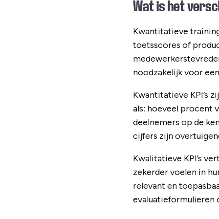
Wat is het versc
Kwantitatieve trainin
toetsscores of product
medewerkerstevredenh
noodzakelijk voor een 
Kwantitatieve KPI’s z
als: hoeveel procent
deelnemers op de ken
cijfers zijn overtuig
Kwalitatieve KPI’s ver
zekerder voelen in hu
relevant en toepasbaa
evaluatieformulieren 