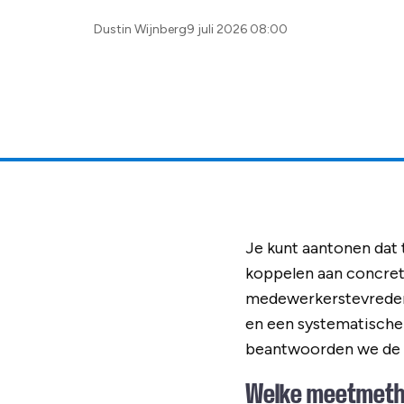
Posted
Dustin Wijnberg
9 juli 2026 08:00
by:
Je kunt aantonen dat 
koppelen aan concrete 
medewerkerstevredenh
en een systematische a
beantwoorden we de m
Welke meetmetho