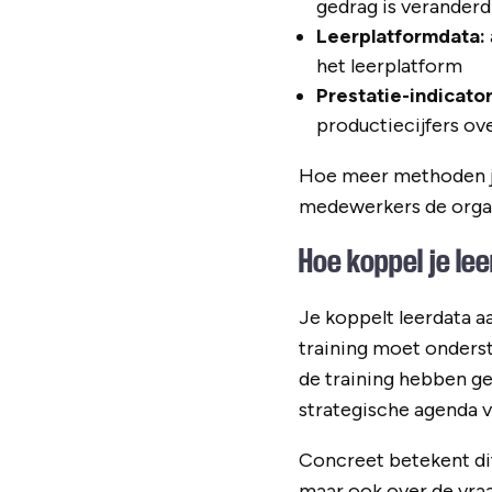
gedrag is veranderd
Leerplatformdata:
het leerplatform
Prestatie-indicato
productiecijfers ov
Hoe meer methoden je 
medewerkers de organ
Hoe koppel je le
Je koppelt leerdata a
training moet onders
de training hebben ge
strategische agenda v
Concreet betekent dit 
maar ook over de vraa