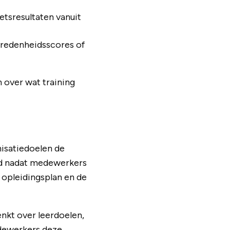
etsresultaten vanuit
vredenheidsscores of
 over wat training
nisatiedoelen de
ald nadat medewerkers
 opleidingsplan en de
enkt over leerdoelen,
edewerkers deze