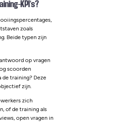
aining-KPI’s?
ltooiingspercentages,
atstaven zoals
. Beide typen zijn
n antwoord op vragen
oog scoorden
 de training? Deze
jectief zijn.
dewerkers zich
 of de training als
rviews, open vragen in