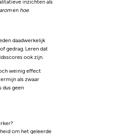
itatieve inzichten als
arom
en
hoe
.
heden daadwerkelijk
 of gedrag. Leren dat
dsscores ook zijn.
toch weinig effect
ermijn als zwaar
s dus geen
erker?
nheid om het geleerde