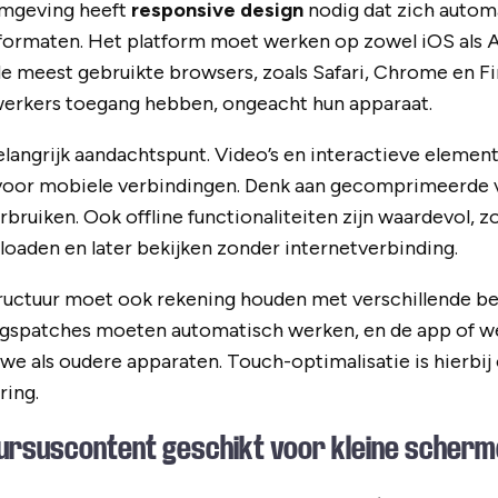
omgeving heeft
responsive design
nodig dat zich autom
formaten. Het platform moet werken op zowel iOS als 
e meest gebruikte browsers, zoals Safari, Chrome en Fir
werkers toegang hebben, ongeacht hun apparaat.
elangrijk aandachtspunt. Video’s en interactieve eleme
voor mobiele verbindingen. Denk aan gecomprimeerde vi
erbruiken. Ook offline functionaliteiten zijn waardevol, 
oaden en later bekijken zonder internetverbinding.
tructuur moet ook rekening houden met verschillende b
ngspatches moeten automatisch werken, en de app of w
we als oudere apparaten. Touch-optimalisatie is hierbi
ring.
cursuscontent geschikt voor kleine scher