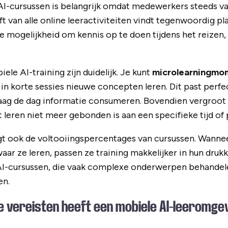
AI-cursussen is belangrijk omdat medewerkers steeds v
ft van alle online leeractiviteiten vindt tegenwoordig p
e mogelijkheid om kennis op te doen tijdens het reizen, 
le AI-training zijn duidelijk. Je kunt
microlearningmo
n korte sessies nieuwe concepten leren. Dit past perfec
ag de dag informatie consumeren. Bovendien vergroot
leren niet meer gebonden is aan een specifieke tijd of p
ogt ook de voltooiingspercentages van cursussen. Wanne
ar ze leren, passen ze training makkelijker in hun drukk
AI-cursussen, die vaak complexe onderwerpen behandele
en.
e vereisten heeft een mobiele AI-leeromge