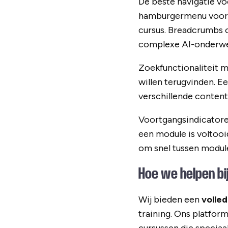
De beste navigatie vo
hamburgermenu voor de
cursus. Breadcrumbs o
complexe AI-onderw
Zoekfunctionaliteit 
willen terugvinden. E
verschillende contentt
Voortgangsindicatore
een module is voltooi
om snel tussen module
Hoe we helpen bi
Wij bieden een
volled
training. Ons platfor