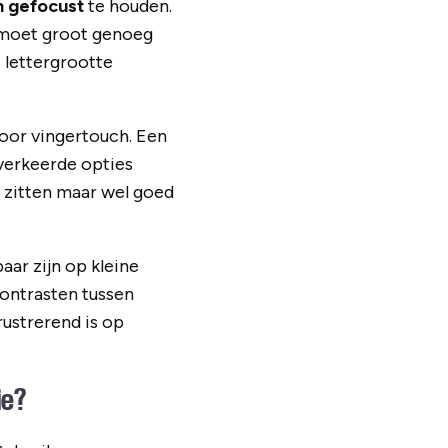
n gefocust
te houden.
t moet groot genoeg
 lettergrootte
oor vingertouch. Een
 verkeerde opties
g zitten maar wel goed
ar zijn op kleine
ontrasten tussen
rustrerend is op
ie?