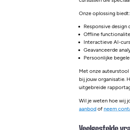
cursussen die speciaa
Onze oplossing biedt:
Responsive design 
Offline functionali
Interactieve AI-cur
Geavanceerde analy
Persoonlijke begele
Met onze auteurstool 
bij jouw organisatie.
uitgebreide rapporta
Wil je weten hoe wij 
aanbod
of
neem cont
Veelgestelde vr