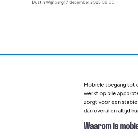
Posted
Dustin Wijnberg
17 december 2025 08:00
by:
Mobiele toegang tot e
werkt op alle apparat
zorgt voor een stabi
dan overal en altijd h
Waarom is mobiel