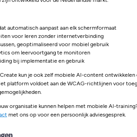
l zijn ontwikkeld voor de Nederlandse markt.
dat automatisch aanpast aan elk schermformaat
teiten voor leren zonder internetverbinding
sussen, geoptimaliseerd voor mobiel gebruik
tics om leervoortgang te monitoren
iding bij implementatie en gebruik
Create kun je ook zelf mobiele AI-content ontwikkelen d
 Het platform voldoet aan de WCAG-richtlijnen voor toeg
gemogelijkheden.
jouw organisatie kunnen helpen met mobiele AI-training
act
met ons op voor een persoonlijk adviesgesprek.
agen