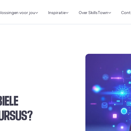
Cont
lossingen voor jou
Inspiratie
Over SkillsTown
IELE
CURSUS?