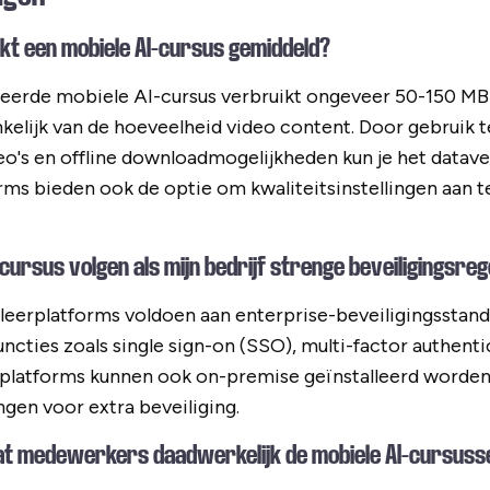
kt een mobiele AI-cursus gemiddeld?
eerde mobiele AI-cursus verbruikt ongeveer 50-150 MB
nkelijk van de hoeveelheid video content. Door gebruik 
's en offline downloadmogelijkheden kun je het datave
rms bieden ook de optie om kwaliteitsinstellingen aan t
-cursus volgen als mijn bedrijf strenge beveiligingsreg
leerplatforms voldoen aan enterprise-beveiligingsstan
ncties zoals single sign-on (SSO), multi-factor authent
l platforms kunnen ook on-premise geïnstalleerd worde
gen voor extra beveiliging.
dat medewerkers daadwerkelijk de mobiele AI-cursus