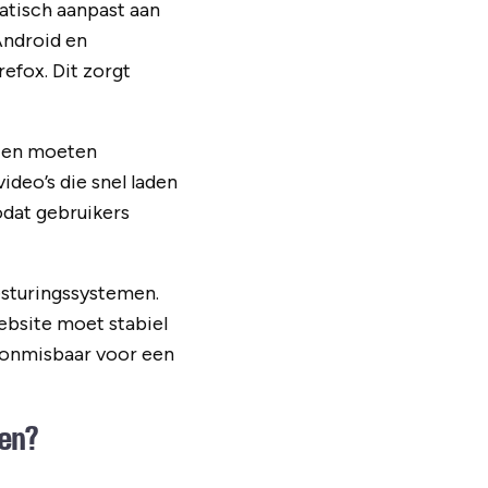
atisch aanpast aan
Android en
efox. Dit zorgt
nten moeten
deo’s die snel laden
zodat gebruikers
esturingssystemen.
ebsite moet stabiel
j onmisbaar voor een
men?