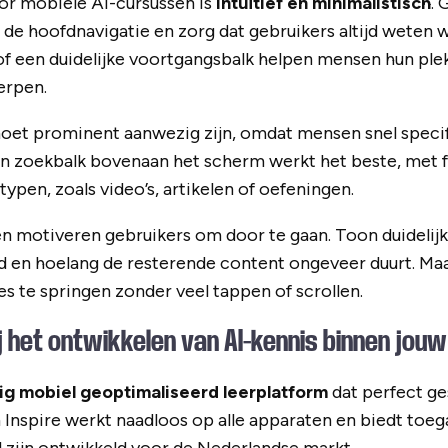
or mobiele AI-cursussen is
intuïtief en minimalistisch
. 
 hoofdnavigatie en zorg dat gebruikers altijd weten wa
f een duidelijke voortgangsbalk helpen mensen hun ple
erpen.
moet prominent aanwezig zijn, omdat mensen snel speci
en zoekbalk bovenaan het scherm werkt het beste, met f
ypen, zoals video’s, artikelen of oefeningen.
n motiveren gebruikers om door te gaan. Toon duidelij
d en hoelang de resterende content ongeveer duurt. Ma
s te springen zonder veel tappen of scrollen.
j het ontwikkelen van AI-kennis binnen jouw
ig mobiel geoptimaliseerd leerplatform
dat perfect ges
m Inspire werkt naadloos op alle apparaten en biedt toeg