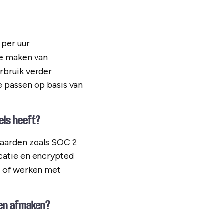
 per uur
te maken van
rbruik verder
e passen op basis van
els heeft?
daarden zoals SOC 2
icatie en encrypted
n of werken met
sen afmaken?