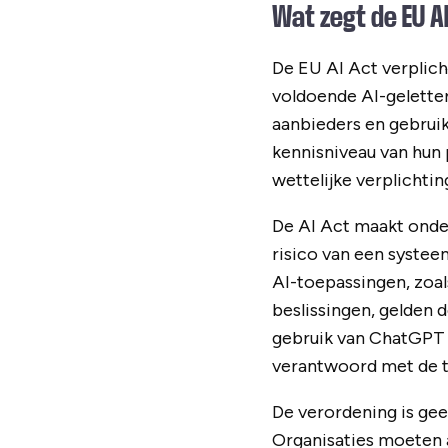
Wat zegt de EU A
De EU AI Act verplich
voldoende AI-geletter
aanbieders en gebru
kennisniveau van hun p
wettelijke verplichtin
De AI Act maakt onder
risico van een systee
AI-toepassingen, zoa
beslissingen, gelden 
gebruik van ChatGPT 
verantwoord met de 
De verordening is gee
Organisaties moeten