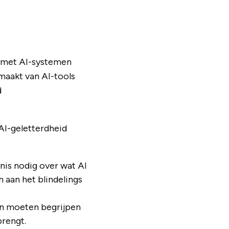
ct met AI-systemen
kmaakt van AI-tools
d
 AI-geletterdheid
nis nodig over wat AI
n aan het blindelings
n moeten begrijpen
brengt.