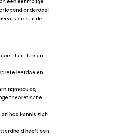
dan een eenmalige
doorlopend onderdeel
niveaus binnen de
nderscheid tussen
crete leerdoelen.
earningmodules,
ange theoretische
 en hoe kennis zich
etterdheid heeft een