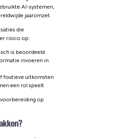
gebruikte AI-systemen,
ereldwijde jaaromzet.
saties die
r risico op:
isch is beoordeeld
ormatie invoeren in
of foutieve uitkomsten
men een rol speelt
e voorbereiding op
pakken?