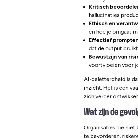
Kritisch beoordele
hallucinaties produ
Ethisch en verantw
en hoe je omgaat me
Effectief prompten
dat de output bruik
Bewustzijn van risi
voortvloeien voor jo
AI-geletterdheid is d
inzicht. Het is een v
zich verder ontwikkelt
Wat zijn de gevol
Organisaties die nie
te bevorderen, riske