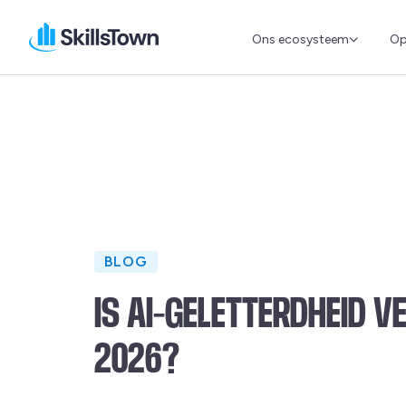
Ons ecosysteem
Op
Skillstown
BLOG
IS AI-GELETTERDHEID V
2026?