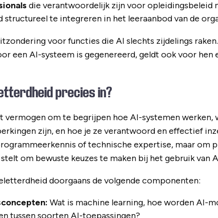
sionals
die verantwoordelijk zijn voor opleidingsbeleid m
 structureel te integreren in het leeraanbod van de orga
uitzondering voor functies die AI slechts zijdelings rak
oor een AI-systeem is gegenereerd, geldt ook voor hen 
etterdheid precies in?
het vermogen om te begrijpen hoe AI-systemen werken, 
rkingen zijn, en hoe je ze verantwoord en effectief inz
programmeerkennis of technische expertise, maar om pr
stelt om bewuste keuzes te maken bij het gebruik van A
eletterdheid doorgaans de volgende componenten:
isconcepten:
Wat is machine learning, hoe worden AI-mo
llen tussen soorten AI-toepassingen?