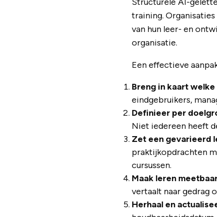
Structurele AI-gelett
training. Organisatie
van hun leer- en ontw
organisatie.
Een effectieve aanpak
Breng in kaart welk
eindgebruikers, mana
Definieer per doelg
Niet iedereen heeft d
Zet een gevarieerd 
praktijkopdrachten me
cursussen.
Maak leren meetbaa
vertaalt naar gedrag 
Herhaal en actualise