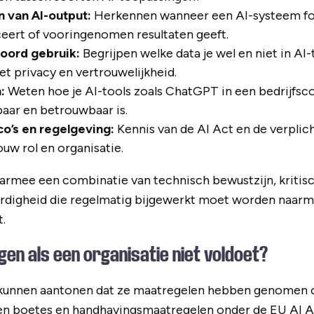
n van AI-output:
Herkennen wanneer een AI-systeem fo
ceert of vooringenomen resultaten geeft.
oord gebruik:
Begrijpen welke data je wel en niet in AI
t privacy en vertrouwelijkheid.
:
Weten hoe je AI-tools zoals ChatGPT in een bedrijfsco
baar en betrouwbaar is.
co’s en regelgeving:
Kennis van de AI Act en de verplich
uw rol en organisatie.
aarmee een combinatie van technisch bewustzijn, kritis
aardigheid die regelmatig bijgewerkt moet worden naar
.
gen als een organisatie niet voldoet?
t kunnen aantonen dat ze maatregelen hebben genomen 
ren boetes en handhavingsmaatregelen onder de EU AI A