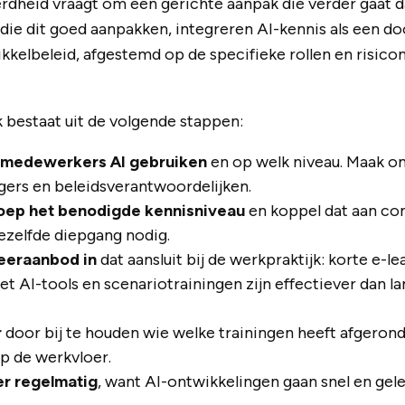
erdheid vraagt om een gerichte aanpak die verder gaat 
s die dit goed aanpakken, integreren AI-kennis als een 
ikkelbeleid, afgestemd op de specifieke rollen en risico
 bestaat uit de volgende stappen:
e medewerkers AI gebruiken
en op welk niveau. Maak o
gers en beleidsverantwoordelijken.
roep het benodigde kennisniveau
en koppel dat aan con
ezelfde diepgang nodig.
leeraanbod in
dat aansluit bij de werkpraktijk: korte e-l
t AI-tools en scenariotrainingen zijn effectiever dan l
r
door bij te houden wie welke trainingen heeft afgerond
op de werkvloer.
er regelmatig
, want AI-ontwikkelingen gaan snel en gel