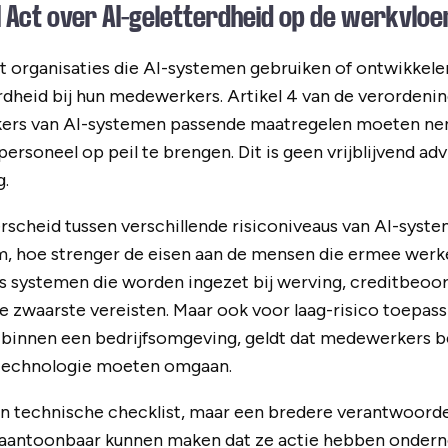
I Act over AI-geletterdheid op de werkvloe
t organisaties die AI-systemen gebruiken of ontwikkel
dheid bij hun medewerkers. Artikel 4 van de verordening
ikers van AI-systemen passende maatregelen moeten n
ersoneel op peil te brengen. Dit is geen vrijblijvend ad
g.
scheid tussen verschillende risiconiveaus van AI-syst
m, hoe strenger de eisen aan de mensen die ermee werk
ls systemen die worden ingezet bij werving, creditbeoo
de zwaarste vereisten. Maar ook voor laag-risico toepass
binnen een bedrijfsomgeving, geldt dat medewerkers 
technologie moeten omgaan.
n technische checklist, maar een bredere verantwoordel
 aantoonbaar kunnen maken dat ze actie hebben onde