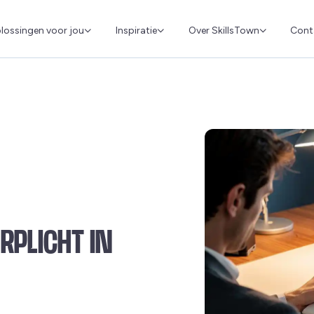
Cont
lossingen voor jou
Inspiratie
Over SkillsTown
ERPLICHT IN