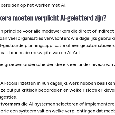
bereiden op het werken met AI.
rs moeten verplicht AI-geletterd zijn?
 in principe voor alle medewerkers die direct of indire
 dan veel organisaties verwachten: wie dagelijks gebrui
I-gestuurde planningsapplicatie of een geautomatiseer
valt binnen de reikwijdte van de AI Act.
 drie groepen onderscheiden die elk een ander niveau van
 AI-tools inzetten in hun dagelijks werk hebben basisken
 ze output kritisch beoordelen en welke risico’s er kleve
gesties.
itvormers
die AI-systemen selecteren of implementere
gorie een systeem valt en welke verplichtingen dat mee