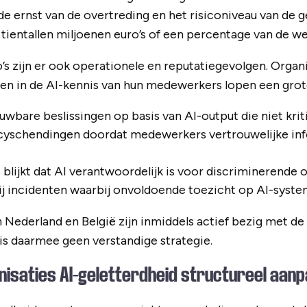
 de ernst van de overtreding en het risiconiveau van de 
tientallen miljoenen euro’s of een percentage van de w
o’s zijn er ook operationele en reputatiegevolgen. Organi
n in de AI-kennis van hun medewerkers lopen een grote
uwbare beslissingen op basis van AI-output die niet krit
acyschendingen doordat medewerkers vertrouwelijke inf
 blijkt dat AI verantwoordelijk is voor discriminerende 
ij incidenten waarbij onvoldoende toezicht op AI-syste
 Nederland en België zijn inmiddels actief bezig met d
s daarmee geen verstandige strategie.
nisaties AI-geletterdheid structureel aan