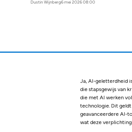
Posted
Dustin Wijnberg
6 mei 2026 08:00
by:
Ja, AI-geletterdheid i
die stapsgewijs van k
die met AI werken vol
technologie. Dit geld
geavanceerdere AI-to
wat deze verplichting 