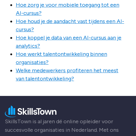
Hoe zorg je voor mobiele toegang tot een
AI-cursus?
Hoe houd je de aandacht vast tijdens een AI-
cursus?
Hoe koppel je data van een AI-cursus aan je
analytics?
Hoe werkt talentontwikkeling binnen
organisaties?
Welke medewerkers profiteren het meest
van talentontwikkeling?
SkillsTown is al jaren dé online opleider voor
succesvolle organisaties in Nederland. Met ons