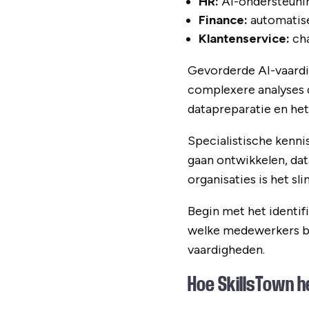
HR:
AI-ondersteunin
Finance:
automatise
Klantenservice:
cha
Gevorderde AI-vaardi
complexere analyses 
datapreparatie en het
Specialistische kenni
gaan ontwikkelen, dat
organisaties is het s
Begin met het identifi
welke medewerkers bij
vaardigheden.
Hoe SkillsTown he