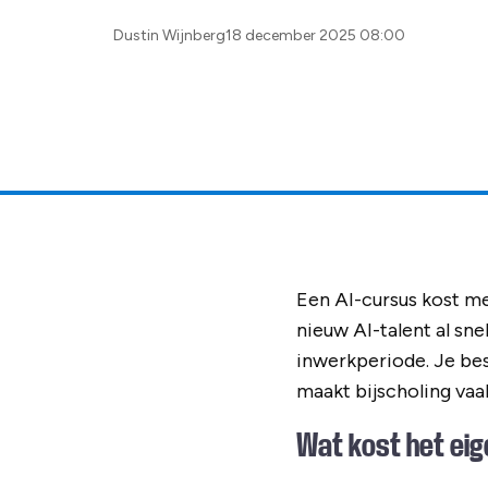
Posted
Dustin Wijnberg
18 december 2025 08:00
by:
Een AI-cursus kost m
nieuw AI-talent al sn
inwerkperiode. Je bes
maakt bijscholing vaa
Wat kost het eig