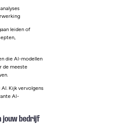
 analyses
erwerking
aan leiden of
cepten,
sen die AI-modellen
or de meeste
wen.
AI. Kijk vervolgens
vante AI-
n jouw bedrijf