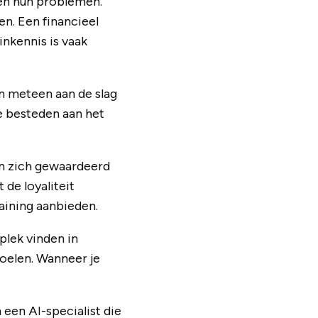
 en hun problemen.
en. Een financieel
inkennis is vaak
n meteen aan de slag
e besteden aan het
en zich gewaardeerd
t de loyaliteit
aining aanbieden.
plek vinden in
oelen. Wanneer je
 een AI-specialist die