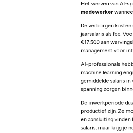
Het werven van AI-sp
medewerker
wanneer 
De verborgen kosten s
jaarsalaris als fee. V
€17.500 aan wervings
management voor inte
AI-professionals hebb
machine learning engi
gemiddelde salaris in 
spanning zorgen binn
De inwerkperiode duu
productief zijn. Ze m
en aansluiting vinden 
salaris, maar krijg je