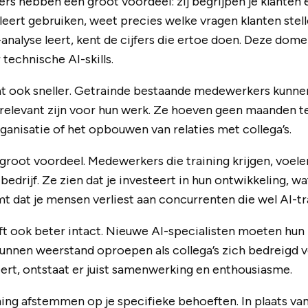
s hebben een groot voordeel: zij begrijpen je klanten
leert gebruiken, weet precies welke vragen klanten stell
nalyse leert, kent de cijfers die ertoe doen. Deze dome
technische AI-skills.
t ook sneller. Getrainde bestaande medewerkers kunne
relevant zijn voor hun werk. Ze hoeven geen maanden t
ganisatie of het opbouwen van relaties met collega’s.
 groot voordeel. Medewerkers die training krijgen, voel
e bedrijf. Ze zien dat je investeert in hun ontwikkeling, wa
t dat je mensen verliest aan concurrenten die wel AI-tr
t ook beter intact. Nieuwe AI-specialisten moeten hun 
unnen weerstand oproepen als collega’s zich bedreigd v
ert, ontstaat er juist samenwerking en enthousiasme.
ning afstemmen op je specifieke behoeften. In plaats van