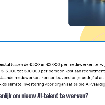
eestal tussen de €500 en €2.000 per medewerker, terwij
el €15.000 tot €30.000 per persoon kost aan recruitment,
taande medewerkers kennen bovendien je bedrijf al en bl
k de slimste investering voor organisaties die AI-vaard
enlijk om nieuw AI-talent te werven?