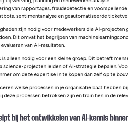
g bij werving, planning en medewerkersanalyse
ring van rapportages, fraudedetectie en voorspellende
tbots, sentimentanalyse en geautomatiseerde ticketv
gheden zijn nodig voor medewerkers die AI-projecten g
doen. Dit omvat het begrijpen van machinelearningcon
 evalueren van AI-resultaten.
s is alleen nodig voor een kleine groep. Dit betreft men
a science-projecten leiden of AI-strategie bepalen. Vo
limmer om deze expertise in te kopen dan zelf op te bou
ceren welke processen in je organisatie baat hebben bij 
 deze processen betrokken zijn en train hen in de rele
lpt bij het ontwikkelen van AI-kennis binne