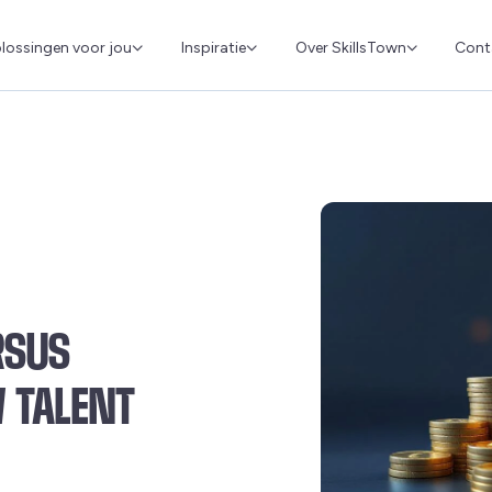
Cont
lossingen voor jou
Inspiratie
Over SkillsTown
RSUS
 TALENT