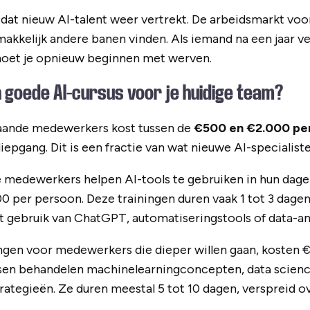
 dat nieuw AI-talent weer vertrekt. De arbeidsmarkt voor
kkelijk andere banen vinden. Als iemand na een jaar vert
 moet je opnieuw beginnen met werven.
 goede AI-cursus voor je huidige team?
taande medewerkers kost tussen de
€500 en €2.000 pe
iepgang. Dit is een fractie van wat nieuwe AI-specialist
e medewerkers helpen AI-tools te gebruiken in hun dage
 per persoon. Deze trainingen duren vaak 1 tot 3 dage
t gebruik van ChatGPT, automatiseringstools of data-an
ngen voor medewerkers die dieper willen gaan, kosten €
sen behandelen machinelearningconcepten, data scienc
rategieën. Ze duren meestal 5 tot 10 dagen, verspreid o