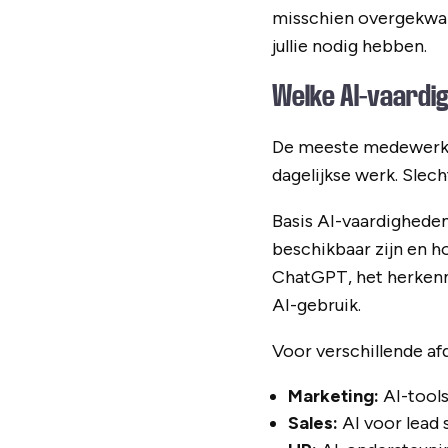
misschien overgekwali
jullie nodig hebben.
Welke AI-vaardi
De meeste medewerk
dagelijkse werk. Slech
Basis AI-vaardigheden
beschikbaar zijn en h
ChatGPT, het herkenn
AI-gebruik.
Voor verschillende af
Marketing:
AI-tools
Sales:
AI voor lead 