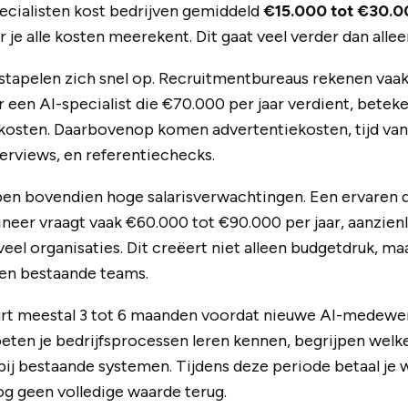
ecialisten kost bedrijven gemiddeld
€15.000 tot €30.0
je alle kosten meerekent. Dit gaat veel verder dan alleen
tapelen zich snel op. Recruitmentbureaus rekenen vaak
oor een AI-specialist die €70.000 per jaar verdient, beteke
kosten. Daarbovenop komen advertentiekosten, tijd v
rviews, en referentiechecks.
en bovendien hoge salarisverwachtingen. Een ervaren da
neer vraagt vaak €60.000 tot €90.000 per jaar, aanzienl
veel organisaties. Dit creëert niet alleen budgetdruk, m
en bestaande teams.
rt meestal 3 tot 6 maanden voordat nieuwe AI-medewer
oeten je bedrijfsprocessen leren kennen, begrijpen welk
bij bestaande systemen. Tijdens deze periode betaal je w
 nog geen volledige waarde terug.