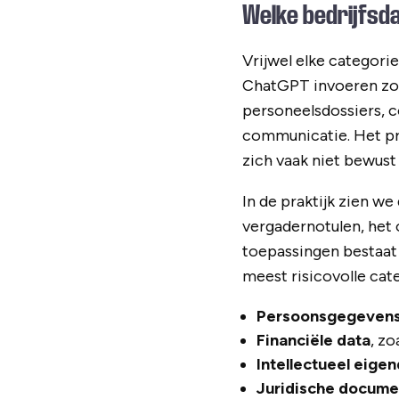
Welke bedrijfsd
Vrijwel elke categori
ChatGPT invoeren zon
personeelsdossiers, c
communicatie. Het pro
zich vaak niet bewust 
In de praktijk zien 
vergadernotulen, het o
toepassingen bestaat 
meest risicovolle cate
Persoonsgegeven
Financiële data
, z
Intellectueel eige
Juridische docum