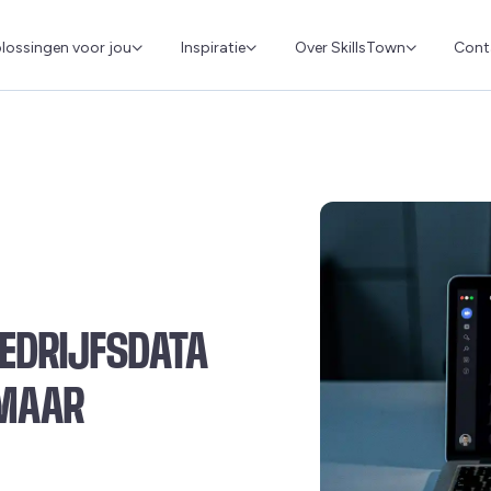
Cont
lossingen voor jou
Inspiratie
Over SkillsTown
BEDRIJFSDATA
OMAAR