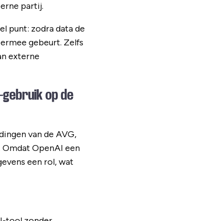
rne partij.
l punt: zodra data de
t ermee gebeurt. Zelfs
van externe
T-gebruik op de
edingen van de AVG,
s. Omdat OpenAI een
gevens een rol, wat
I-tool zonder