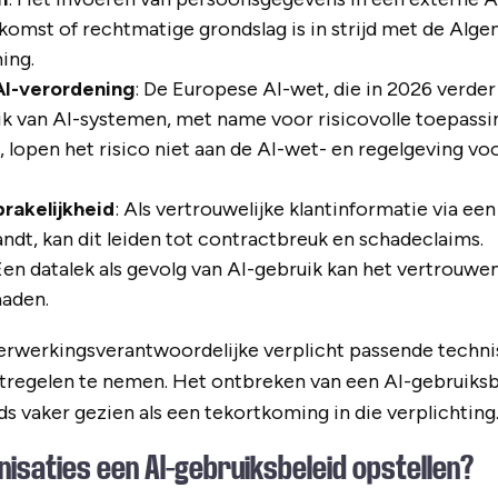
omst of rechtmatige grondslag is in strijd met de Alg
ing.
AI-verordening
: De Europese AI-wet, die in 2026 verder 
ik van AI-systemen, met name voor risicovolle toepassi
 lopen het risico niet aan de AI-wet- en regelgeving voo
rakelijkheid
: Als vertrouwelijke klantinformatie via e
andt, kan dit leiden tot contractbreuk en schadeclaims.
 Een datalek als gevolg van AI-gebruik kan het vertrouwe
haden.
 verwerkingsverantwoordelijke verplicht passende techn
tregelen te nemen. Het ontbreken van een AI-gebruiks
s vaker gezien als een tekortkoming in die verplichting
isaties een AI-gebruiksbeleid opstellen?