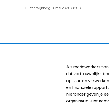
Posted
Dustin Wijnberg
24 mei 2026 08:00
by:
Als medewerkers zonde
dat vertrouwelijke be
opslaan en verwerken 
en financiële rappor
hieronder geven je een
organisatie kunt nem