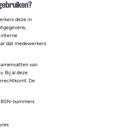
gebruiken?
erkers deze in
ntgegevens,
 interne
maar dat medewerkers
 samenvatten van
. Bij al deze
terechtkomt. De
en BSN-nummers
vies