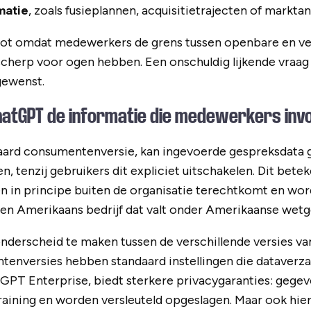
matie
, zoals fusieplannen, acquisitietrajecten of markta
groot omdat medewerkers de grens tussen openbare en ve
 scherp voor ogen hebben. Een onschuldig lijkende vraag 
gewenst.
atGPT de informatie die medewerkers inv
aard consumentenversie, kan ingevoerde gespreksdata 
n, tenzij gebruikers dit expliciet uitschakelen. Dit betek
 in principe buiten de organisatie terechtkomt en wo
en Amerikaans bedrijf dat valt onder Amerikaanse wetg
onderscheid te maken tussen de verschillende versies v
tenversies hebben standaard instellingen die dataverza
atGPT Enterprise, biedt sterkere privacygaranties: gege
aining en worden versleuteld opgeslagen. Maar ook hier 