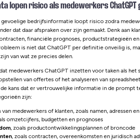
ata lopen risico als medewerkers ChatGPT 
e gevoelige bedrijfsinformatie loopt risico zodra medew
der dat daar afspraken over zijn gemaakt. Denk aan kla
ontracten, financiële prognoses, productstrategieën en
bleem is niet dat ChatGPT per definitie onveilig is, 
zijn van wat ze precies delen.
we dat medewerkers ChatGPT inzetten voor taken als het
pstellen van offertes of het analyseren van spreadsheets
de kans dat er vertrouwelijke informatie in de prompt 
gorieën zijn:
s
van medewerkers of klanten, zoals namen, adressen 
oals omzetcijfers, budgetten en prognoses
ndom
, zoals productontwikkelingsplannen of broncode
enten
, zoals contracten, overeenkomsten en juridisch ad