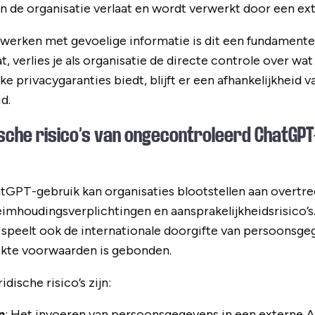
 de organisatie verlaat en wordt verwerkt door een exte
 werken met gevoelige informatie is dit een fundamentee
, verlies je als organisatie de directe controle over wa
ke privacygaranties biedt, blijft er een afhankelijkheid 
d.
dische risico’s van ongecontroleerd ChatGP
GPT-gebruik kan organisaties blootstellen aan overtr
imhoudingsverplichtingen en aansprakelijkheidsrisico’
, speelt ook de internationale doorgifte van persoonsge
ikte voorwaarden is gebonden.
dische risico’s zijn:
n
: Het invoeren van persoonsgegevens in een externe A