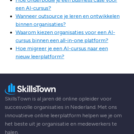
Hoe onderbouw je een business case voor
een AI-cursus?
Wanneer outsource je leren en ontwikkelen
binnen organisaties?
Waarom kiezen organisaties voor een AI-
cursus binnen een all-in-one platform?
Hoe migreer je een AI-cursus naar een
nieuw leerplatform?
SkillsTown is al jaren dé online opleider voor
succesvolle organisaties in Nederland. Met ons
innovatieve online leerplatform helpen we je om
het beste uit je organisatie en medewerkers te
halen.