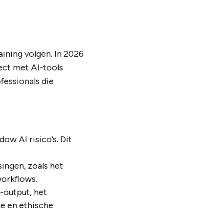
aining volgen. In 2026
rect met AI-tools
fessionals die
ow AI risico’s. Dit
ingen, zoals het
workflows.
-output, het
he en ethische