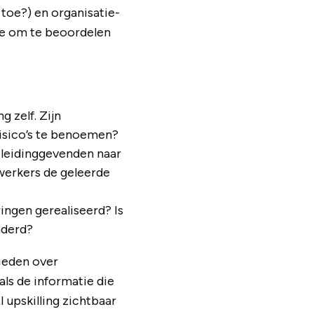
toe?) en organisatie-
nde om te beoordelen
 zelf. Zijn
risico’s te benoemen?
 leidinggevenden naar
ewerkers de geleerde
ringen gerealiseerd? Is
nderd?
bieden over
ls de informatie die
 upskilling zichtbaar