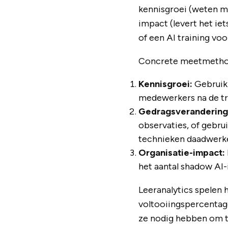
kennisgroei (weten m
impact (levert het ie
of een AI training voor
Concrete meetmethod
Kennisgroei:
Gebruik 
medewerkers na de tra
Gedragsverandering
observaties, of gebru
technieken daadwerkel
Organisatie-impact:
het aantal shadow AI
Leeranalytics spelen h
voltooiingspercentage
ze nodig hebben om tr