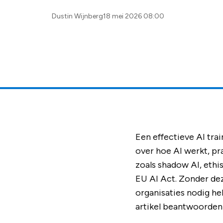
Posted
Dustin Wijnberg
18 mei 2026 08:00
by:
Een effectieve AI tra
over hoe AI werkt, pr
zoals shadow AI, ethi
EU AI Act. Zonder dez
organisaties nodig he
artikel beantwoorden