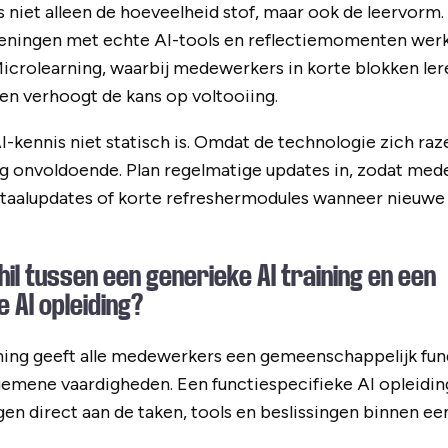
is niet alleen de hoeveelheid stof, maar ook de leervorm
efeningen met echte AI-tools en reflectiemomenten werk
icrolearning, waarbij medewerkers in korte blokken leren
en verhoogt de kans op voltooiing.
AI-kennis niet statisch is. Omdat de technologie zich raz
ng onvoldoende. Plan regelmatige updates in, zodat med
rtaalupdates of korte refreshermodules wanneer nieuwe 
hil tussen een generieke AI training en een
 AI opleiding?
ining geeft alle medewerkers een gemeenschappelijk fun
emene vaardigheden. Een functiespecifieke AI opleidin
en direct aan de taken, tools en beslissingen binnen een