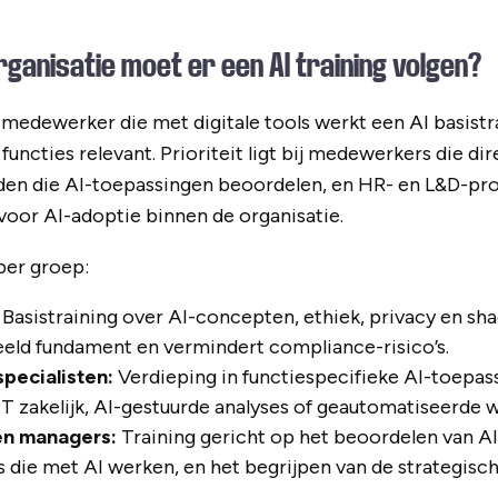
rganisatie moet er een AI training volgen?
 medewerker die met digitale tools werkt een AI basistr
functies relevant. Prioriteit ligt bij medewerkers die di
den die AI-toepassingen beoordelen, en HR- en L&D-pro
 voor AI-adoptie binnen de organisatie.
per groep:
Basistraining over AI-concepten, ethiek, privacy en shad
eld fundament en vermindert compliance-risico’s.
pecialisten:
Verdieping in functiespecifieke AI-toepass
 zakelijk, AI-gestuurde analyses of geautomatiseerde 
en managers:
Training gericht op het beoordelen van AI
 die met AI werken, en het begrijpen van de strategisc