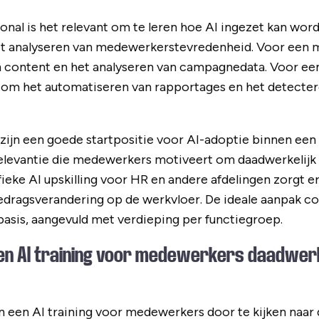
nal is het relevant om te leren hoe AI ingezet kan word
het analyseren van medewerkerstevredenheid. Voor een m
 content en het analyseren van campagnedata. Voor een
om het automatiseren van rapportages en het detectere
zijn een goede startpositie voor AI-adoptie binnen een 
elevantie die medewerkers motiveert om daadwerkelijk
ieke AI upskilling voor HR en andere afdelingen zorgt er
gedragsverandering op de werkvloer. De ideale aanpak c
asis, aangevuld met verdieping per functiegroep.
en AI training voor medewerkers daadwerk
n een AI training voor medewerkers door te kijken naar d