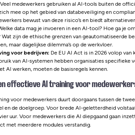
Veel medewerkers gebruiken al AI-tools buiten de offic
 zich mee op het gebied van databeveiliging en complia
werkers bewust van deze risico’s en biedt alternatieven
elke data mag je invoeren in een AI-tool? Hoe ga je o
Wat zijn de ethische grenzen van geautomatiseerde bes
en, maar dagelijkse dilemma’s op de werkvloer.
ving voor bedrijven:
De EU AI Act is in 2026 volop van k
bruik van AI-systemen hebben organisaties specifieke v
t AI werken, moeten de basisregels kennen.
en effectieve AI training voor medewerke
ining voor medewerkers duurt doorgaans tussen de twee 
oel en de doelgroep. Voor brede AI-geletterdheid volst
vier uur. Voor medewerkers die AI diepgaand gaan inzette
ject met meerdere modules verstandig.