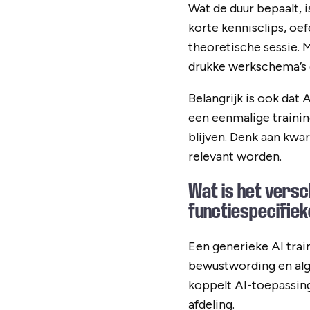
Wat de duur bepaalt, 
korte kennisclips, o
theoretische sessie. M
drukke werkschema’s 
Belangrijk is ook dat 
een eenmalige traini
blijven. Denk aan kwa
relevant worden.
Wat is het versc
functiespecifieke
Een generieke AI tra
bewustwording en alg
koppelt AI-toepassing
afdeling.