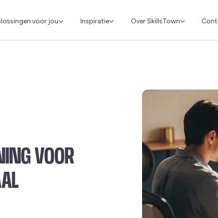
Cont
lossingen voor jou
Inspiratie
Over SkillsTown
NING VOOR
AAL