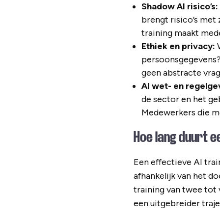
Shadow AI risico’s:
brengt risico’s met
training maakt mede
Ethiek en privacy:
W
persoonsgegevens? 
geen abstracte vrag
AI wet- en regelge
de sector en het ge
Medewerkers die me
Hoe lang duurt e
Een effectieve AI tra
afhankelijk van het d
training van twee tot 
een uitgebreider tra