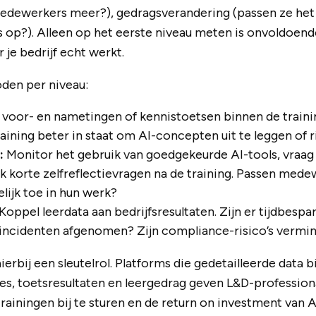
edewerkers meer?), gedragsverandering (passen ze het 
ts op?). Alleen op het eerste niveau meten is onvoldoe
 je bedrijf echt werkt.
en per niveau:
voor- en nametingen of kennistoetsen binnen de training
ining beter in staat om AI-concepten uit te leggen of 
:
Monitor het gebruik van goedgekeurde AI-tools, vraag
ik korte zelfreflectievragen na de training. Passen med
ijk toe in hun werk?
Koppel leerdata aan bedrijfsresultaten. Zijn er tijdbespa
-incidenten afgenomen? Zijn compliance-risico’s vermi
ierbij een sleutelrol. Platforms die gedetailleerde data 
s, toetsresultaten en leergedrag geven L&D-professiona
ainingen bij te sturen en de return on investment van AI