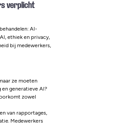
s verplicht
behandelen: AI-
I, ethiek en privacy,
heid bij medewerkers,
 maar ze moeten
g en generatieve AI?
voorkomt zowel
len van rapportages,
atie. Medewerkers