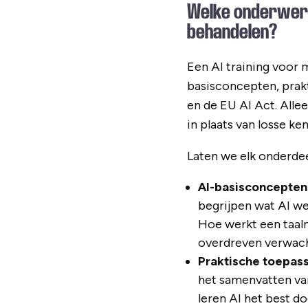
Welke onderwerp
behandelen?
Een AI training voor
basisconcepten, prakti
en de EU AI Act. Alle
in plaats van losse ken
Laten we elk onderdee
AI-basisconcepten
begrijpen wat AI wel
Hoe werkt een taal
overdreven verwach
Praktische toepas
het samenvatten va
leren AI het best d