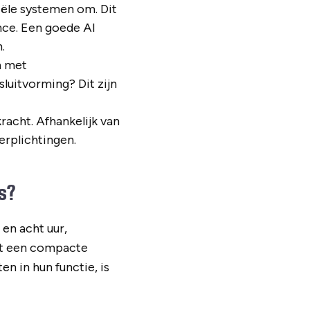
iële systemen om. Dit
nce. Een goede AI
.
m met
luitvorming? Dit zijn
racht. Afhankelijk van
erplichtingen.
rs?
en acht uur,
aat een compacte
n in hun functie, is