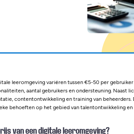
itale leeromgeving variëren tussen €5-50 per gebruike
onaliteiten, aantal gebruikers en ondersteuning. Naast l
tie, contentontwikkeling en training van beheerders. D
fieke behoeften op het gebied van talentontwikkeling en
rijs van een digitale leeromgeving?