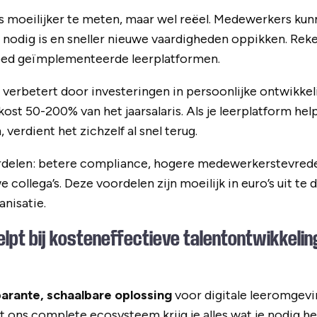
is moeilijker te meten, maar wel reëel. Medewerkers ku
 nodig is en sneller nieuwe vaardigheden oppikken. Re
 goed geïmplementeerde leerplatformen.
verbetert door investeringen in persoonlijke ontwikkel
st 50-200% van het jaarsalaris. Als je leerplatform help
verdient het zichzelf al snel terug.
delen: betere compliance, hogere medewerkerstevrede
collega’s. Deze voordelen zijn moeilijk in euro’s uit te
anisatie.
elpt bij kosteneffectieve talentontwikkelin
parante, schaalbare oplossing
voor digitale leeromgev
 ons complete ecosysteem krijg je alles wat je nodig he