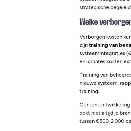
strategische begeleid
Welke verborgen 
Verborgen kosten kun
zijn
training van beh
systeemintegraties (€
en updates kosten ext
Training van beheerd
nieuwe systeem, rappo
training.
Contentontwikkeling k
dekt niet altijd je b
tussen €500-2.000 per