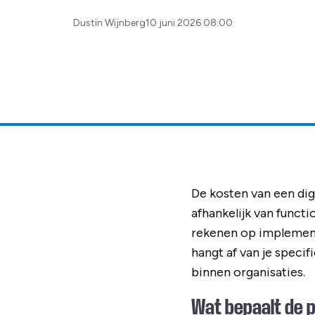
Posted
Dustin Wijnberg
10 juni 2026 08:00
by:
De kosten van een dig
afhankelijk van functi
rekenen op implementa
hangt af van je speci
binnen organisaties.
Wat bepaalt de p