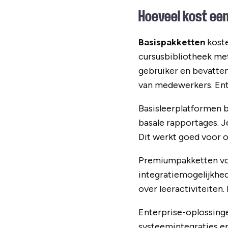
Hoeveel kost ee
Basispakketten
koste
cursusbibliotheek me
gebruiker en bevatten
van medewerkers. Ente
Basisleerplatformen b
basale rapportages. J
Dit werkt goed voor o
Premiumpakketten voe
integratiemogelijkhed
over leeractiviteiten
Enterprise-oplossinge
systeemintegraties en