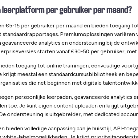
n leerplatform per gebruiker per maand?
n €5-15 per gebruiker per maand en bieden toegang to
t standaardrapportages. Premiumoplossingen variëren 
 geavanceerde analytics en ondersteuning bij de ontwikke
rpriseversies starten vanaf €30-50 per gebruiker, met 
ieden toegang tot online trainingen, eenvoudige voortg
e krijgt meestal een standaardcursusbibliotheek en bep
rganisaties die net beginnen met digitale talentontwikke
gen persoonlijke leerpaden, geavanceerde analytics e
en toe. Je kunt eigen content uploaden en krijgt uitge
. De ondersteuning is uitgebreider, met dedicated acc
n bieden volledige aanpassing aan je huisstijl, API-toeg
 white-labelmogelijkheden. Je krijgt prioriteitsonderst