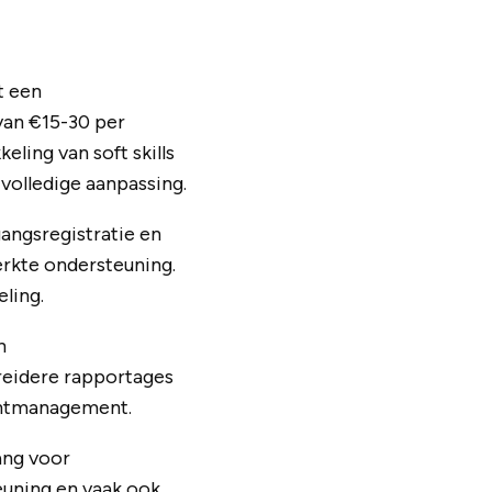
t een
van €15-30 per
ling van soft skills
volledige aanpassing.
angsregistratie en
erkte ondersteuning.
ling.
n
breidere rapportages
ountmanagement.
ang voor
euning en vaak ook