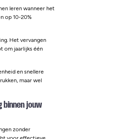
nnen leren wanneer het
ken op 10-20%
ing. Het vervangen
t om jaarlijks één
nheid en snellere
 drukken, maar wel
g binnen jouw
ingen zonder
bt voor effectieve