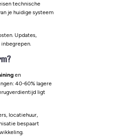
eisen technische
an je huidige systeem
osten. Updates,
j inbegrepen.
orm?
aining
en
ringen: 40-60% lagere
ugverdientijd ligt
rs, locatiehuur,
nisatie bespaart
wikkeling.