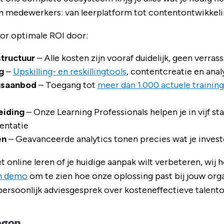
n medewerkers: van leerplatform tot contentontwikkelin
or optimale ROI door:
structuur
– Alle kosten zijn vooraf duidelijk, geen verras
g
–
Upskilling- en reskillingtools
, contentcreatie en anal
ngsaanbod
– Toegang tot
meer dan 1.000 actuele trainin
eiding
– Onze Learning Professionals helpen je in vijf s
entatie
en
– Geavanceerde analytics tonen precies wat je invest
t online leren of je huidige aanpak wilt verbeteren, wij h
en demo
om te zien hoe onze oplossing past bij jouw orga
ersoonlijk adviesgesprek over kosteneffectieve talento