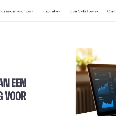
Cont
lossingen voor jou
Inspiratie
Over SkillsTown
AN EEN
G VOOR