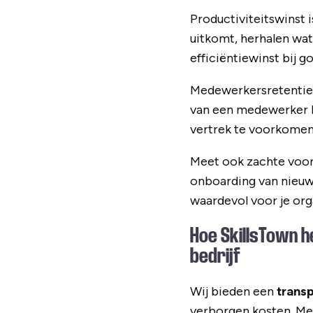
Productiviteitswinst 
uitkomt, herhalen wat
efficiëntiewinst bij
Medewerkersretentie 
van een medewerker ko
vertrek te voorkomen, 
Meet ook zachte voor
onboarding van nieuwe 
waardevol voor je org
Hoe SkillsTown h
bedrijf
Wij bieden een
trans
verborgen kosten. Met