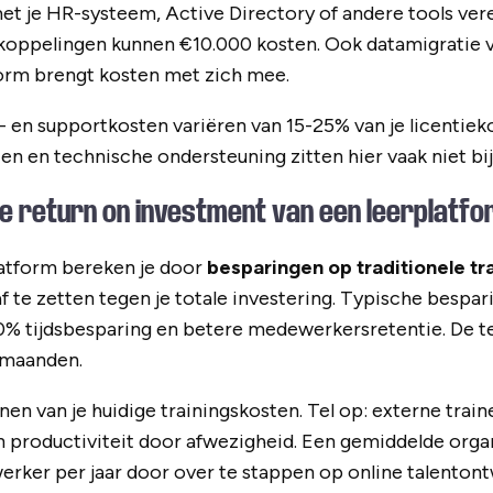
et je HR-systeem, Active Directory of andere tools ver
koppelingen kunnen €10.000 kosten. Ook datamigratie v
form brengt kosten met zich mee.
- en supportkosten variëren van 15-25% van je licentiek
ten en technische ondersteuning zitten hier vaak niet bi
e return on investment van een leerplatf
latform bereken je door
besparingen op traditionele tr
af te zetten tegen je totale investering. Typische bespa
0% tijdsbesparing en betere medewerkersretentie. De ter
 maanden.
n van je huidige trainingskosten. Tel op: externe traine
n productiviteit door afwezigheid. Een gemiddelde orga
ker per jaar door over te stappen op online talentont