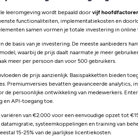
tale leeromgeving wordt bepaald door
vijf hoofdfactore
ewenste functionaliteiten, implementatiekosten en door
lementen samen vormen je totale investering in online 
 de basis van je investering. De meeste aanbieders han
del, waarbij de prijs daalt naarmate je meer gebruiker
vaak meer per persoon dan voor 500 gebruikers.
nvloeden de prijs aanzienlijk. Basispakketten bieden toe
s. Premiumversies bevatten geavanceerde analytics, in
or de persoonlijke ontwikkeling van medewerkers. Ente
g en API-toegang toe.
variëren van €2.000 voor een eenvoudige opzet tot €
t datamigratie, systeemkoppelingen en training van be
estal 15-25% van de jaarlijkse licentiekosten.