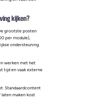
ving kijken?
De grootste posten
00 per module),
lijkse ondersteuning
ren werken met het
t tijd en vaak externe
ebt. Standaardcontent
f laten maken kost