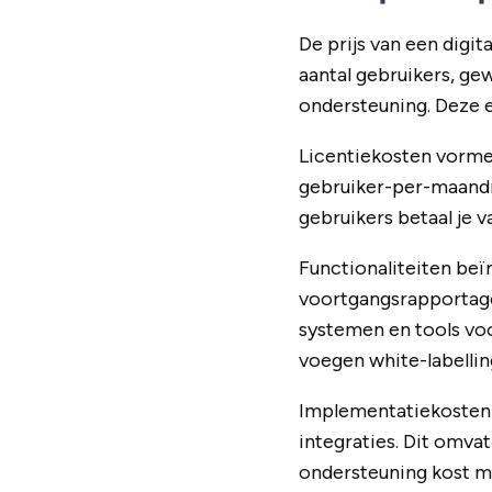
De prijs van een digi
aantal gebruikers, g
ondersteuning. Deze e
Licentiekosten vormen
gebruiker-per-maandmo
gebruikers betaal je 
Functionaliteiten beï
voortgangsrapportage
systemen en tools vo
voegen white-labellin
Implementatiekosten 
integraties. Dit omva
ondersteuning kost me