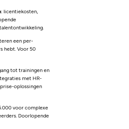
n
: licentiekosten,
lopende
talentontwikkeling.
teren een per-
s hebt. Voor 50
gang tot trainingen en
tegraties met HR-
rprise-oplossingen
15.000 voor complexe
heerders. Doorlopende