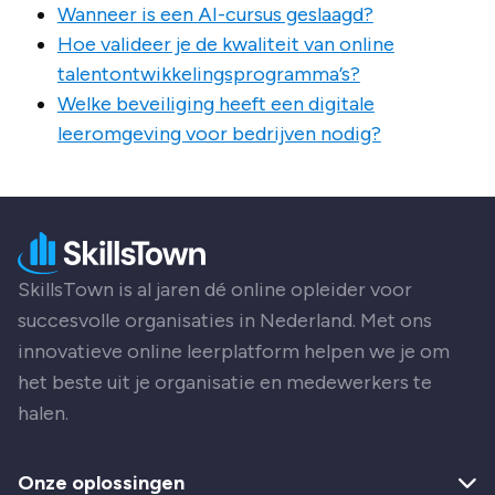
Wanneer is een AI-cursus geslaagd?
Hoe valideer je de kwaliteit van online
talentontwikkelingsprogramma’s?
Welke beveiliging heeft een digitale
leeromgeving voor bedrijven nodig?
SkillsTown is al jaren dé online opleider voor
succesvolle organisaties in Nederland. Met ons
innovatieve online leerplatform helpen we je om
het beste uit je organisatie en medewerkers te
halen.
Onze oplossingen