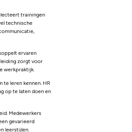
electeert trainingen
wel technische
s communicatie,
koppelt ervaren
leiding zorgt voor
e werkpraktijk.
n te leren kennen. HR
g op te laten doen en
kheid. Medewerkers
een gevarieerd
 leerstijlen.