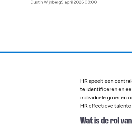
Posted
Dustin Wijnberg
9 april 2026 08:00
by:
HR speelt een central
te identificeren en ee
individuele groei en 
HR effectieve talent
Wat is de rol van