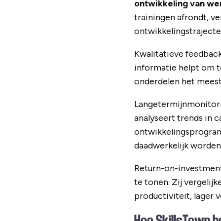
ontwikkeling van w
trainingen afrondt, v
ontwikkelingstrajecte
Kwalitatieve feedbac
informatie helpt om 
onderdelen het meest 
Langetermijnmonitori
analyseert trends in 
ontwikkelingsprogram
daadwerkelijk worden
Return-on-investment
te tonen. Zij vergeli
productiviteit, lager
Hoe SkillsTown he