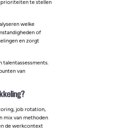
ioriteiten te stellen
alyseren welke
mstandigheden of
kelingen en zorgt
n talentassessments.
punten van
kkeling?
oring, job rotation,
een mix van methoden
nnen de werkcontext