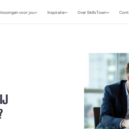
Cont
lossingen voor jou
Inspiratie
Over SkillsTown
IJ
?