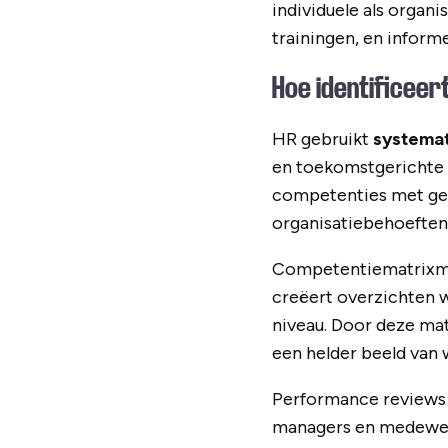
individuele als organ
trainingen, en informe
Hoe identificee
HR gebruikt
systema
en toekomstgerichte v
competenties met gew
organisatiebehoeften
Competentiematrixmod
creëert overzichten w
niveau. Door deze ma
een helder beeld van 
Performance reviews s
managers en medewerk