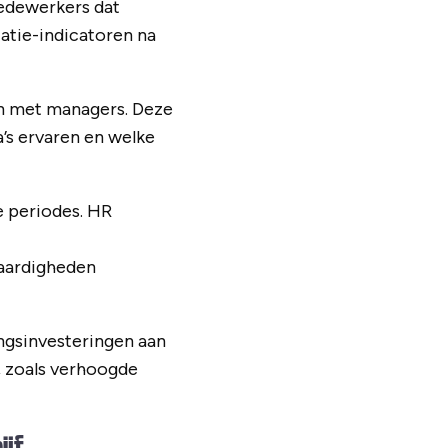
edewerkers dat
tatie-indicatoren na
en met managers. Deze
s ervaren en welke
e periodes. HR
aardigheden
gsinvesteringen aan
, zoals verhoogde
ijf