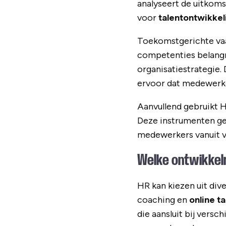
analyseert de uitkoms
voor
talentontwikke
Toekomstgerichte vaa
competenties belangr
organisatiestrategie.
ervoor dat medewerker
Aanvullend gebruikt H
Deze instrumenten ge
medewerkers vanuit v
Welke ontwikkel
HR kan kiezen uit div
coaching en
online t
die aansluit bij vers