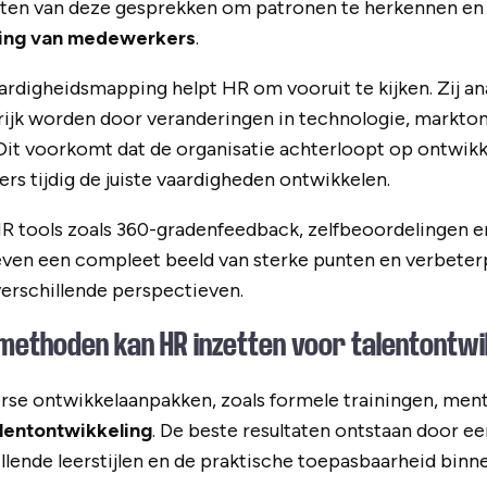
ten van deze gesprekken om patronen te herkennen en pr
ling van medewerkers
.
rdigheidsmapping helpt HR om vooruit te kijken. Zij an
ijk worden door veranderingen in technologie, markto
 Dit voorkomt dat de organisatie achterloopt op ontwik
s tijdig de juiste vaardigheden ontwikkelen.
R tools zoals 360-gradenfeedback, zelfbeoordelingen e
ven een compleet beeld van sterke punten en verbeter
erschillende perspectieven.
methoden kan HR inzetten voor talentontwi
erse ontwikkelaanpakken, zoals formele trainingen, ment
alentontwikkeling
. De beste resultaten ontstaan door 
chillende leerstijlen en de praktische toepasbaarheid bi