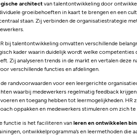
egische architect
van talentontwikkeling door ontwikke
ndividuele groeibehoeften in kaart te brengen en een cul
centraal staan. Zij verbinden de organisatiestrategie me
ewerkers.
R bij talentontwikkeling omvatten verschillende belang
gisch kader waarin duidelijk wordt welke competenties d
ft. Zij analyseren trends in de markt en vertalen deze 
or verschillende functies en afdelingen.
de randvoorwaarden voor een leergerichte organisatiec
ichten waarbij medewerkers regelmatig feedback krijgen
voeren en toegang hebben tot leermogelijkheden. HR z
 coach oppakken en medewerkers stimuleren om zich te b
 functie is het faciliteren van
leren en ontwikkelen bin
trainingen, ontwikkelprogramma’s en leermethoden die aa