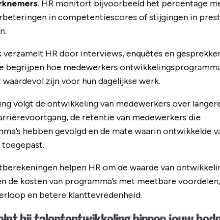
erknemers
. HR monitort bijvoorbeeld het percentage m
erbeteringen in competentiescores of stijgingen in pres
n.
k verzamelt HR door interviews, enquêtes en gesprekk
te begrijpen hoe medewerkers ontwikkelingsprogramma’
waardevol zijn voor hun dagelijkse werk.
ng volgt de ontwikkeling van medewerkers over langer
carrièrevoortgang, de retentie van medewerkers die
ma’s hebben gevolgd en de mate waarin ontwikkelde v
 toegepast.
berekeningen helpen HR om de waarde van ontwikkelin
jken de kosten van programma’s met meetbare voordelen
 verloop en betere klanttevredenheid.
lpt bij talentontwikkeling binnen jouw bedr