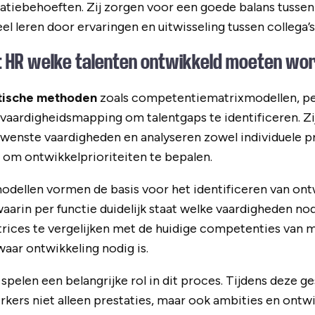
isatiebehoeften. Zij zorgen voor een goede balans tussen
el leren door ervaringen en uitwisseling tussen collega’s
rt HR welke talenten ontwikkeld moeten wo
tische methoden
zoals competentiematrixmodellen, p
aardigheidsmapping om talentgaps te identificeren. Zij
enste vaardigheden en analyseren zowel individuele pre
 om ontwikkelprioriteiten te bepalen.
ellen vormen de basis voor het identificeren van ont
aarin per functie duidelijk staat welke vaardigheden nod
trices te vergelijken met de huidige competenties van 
waar ontwikkeling nodig is.
pelen een belangrijke rol in dit proces. Tijdens deze 
ers niet alleen prestaties, maar ook ambities en ontw