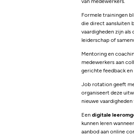
van medewerkers.
Formele trainingen bli
die direct aansluiten
vaardigheden zijn als
leiderschap of samen
Mentoring en coaching
medewerkers aan colle
gerichte feedback en p
Job rotation geeft me
organiseert deze uit
nieuwe vaardigheden 
Een
digitale leeromg
kunnen leren wanneer
aanbod aan online cont