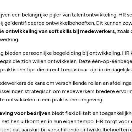
jven een belangrijke pijler van talentontwikkeling. HR s
 bij geïdentificeerde ontwikkelbehoeften. Dit kunnen zo
 de
ontwikkeling van soft skills bij medewerkers
, zoal
werking.
 bieden persoonlijke begeleiding bij ontwikkeling. HR 
ga’s die zich willen ontwikkelen. Deze één-op-éénbege
raktische tips die direct toepasbaar zijn in de dagelijks
dewerkers de kans om verschillende rollen en afdelinge
wisselingen strategisch om medewerkers bredere ervarin
te ontwikkelen in een praktische omgeving.
eving voor bedrijven
biedt flexibiliteit en toegankelij
 het hen uitkomt en in hun eigen tempo. HR zorgt voor 
ent dat aansluit bij verschillende ontwikkelbehoeften en