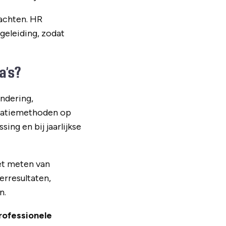
achten. HR
geleiding, zodat
a’s?
andering,
luatiemethoden op
ing en bij jaarlijkse
et meten van
erresultaten,
n.
rofessionele