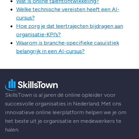
Wat is online talentontwikkeling?
Welke technische vereisten heeft een AI-
cursus?
Hoe zorg je dat leertrajecten bijdragen aan
organisatie-KPI’s?
Waarom is branche-specifieke casuïstiek
belangrijk in een AI-cursus?
SkillsTown is al jaren dé online opleider voor
succesvolle organisaties in Nederland. Met ons
innovatieve online leerplatform helpen we je om
het beste uit je organisatie en medewerkers te
halen.