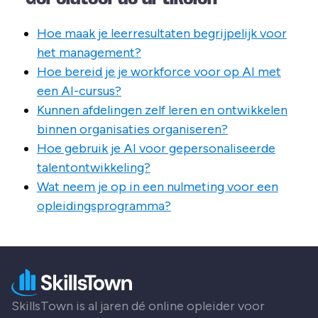
Hoe maak je leerresultaten begrijpelijk voor
het management?
Hoe bereid je je workforce voor op AI met
een AI-cursus?
Kunnen afdelingen zelf leren en ontwikkelen
binnen organisaties organiseren?
Hoe gebruik je AI voor gepersonaliseerde
talentontwikkeling?
Wat neem je op in een nulmeting voor een
opleidingsprogramma?
SkillsTown is al jaren dé online opleider voor