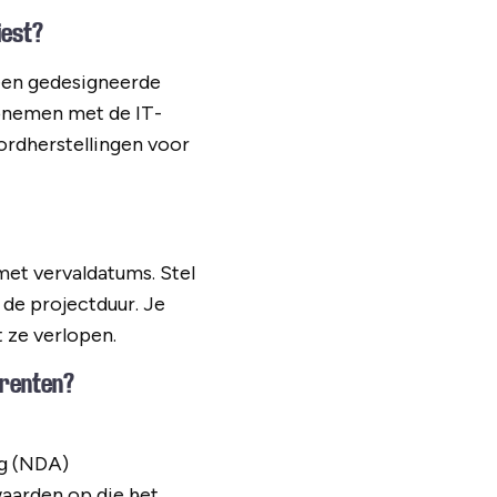
iest?
een gedesigneerde
opnemen met de IT-
ordherstellingen voor
et vervaldatums. Stel
de projectduur. Je
 ze verlopen.
rrenten?
ng (NDA)
waarden op die het