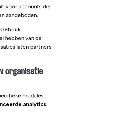
lt voor accounts die
zen aangeboden.
 Gebruik
eel hebben van de
saties laten partners
w organisatie
pecifieke modules
nceerde analytics
.