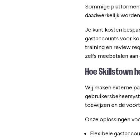
Sommige platformen re
daadwerkelijk worden
Je kunt kosten bespa
gastaccounts voor kor
training en review re
zelfs meebetalen aan 
Hoe Skillstown h
Wij maken externe par
gebruikersbeheersyste
toewijzen en de voor
Onze oplossingen voo
Flexibele gastaccoun