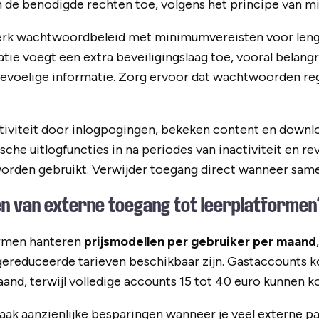
en de benodigde rechten toe, volgens het principe van m
rk wachtwoordbeleid met minimumvereisten voor lengt
ie voegt een extra beveiligingslaag toe, vooral belangri
evoelige informatie. Zorg ervoor dat wachtwoorden r
iviteit door inlogpogingen, bekeken content en downloa
sche uitlogfuncties in na periodes van inactiviteit en r
worden gebruikt. Verwijder toegang direct wanneer sam
en van externe toegang tot leerplatformen
ormen hanteren
prijsmodellen per gebruiker per maand
gereduceerde tarieven beschikbaar zijn. Gastaccounts k
aand, terwijl volledige accounts 15 tot 40 euro kunnen k
vaak aanzienlijke besparingen wanneer je veel externe pa