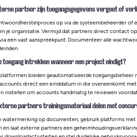
xterne partner zijn toegangsgegevens vergeet of verl
achtwoordherstelproces op via de systeembeheerder of 
 je organisatie. Vermijd dat partners direct contact 
e via een vast aanspreekpunt. Documenteer alle wachtwo
leinden.
e toegang intrekken wanneer een project eindigt?
rplatformen bieden geautomatiseerde toegangsbeheer m
 accounts direct een einddatum in die overeenkomt met 
n instellen om accounts handmatig te reviewen voordat
externe partners trainingsmateriaal delen met concu
e watermerking op documenten, gebruik platforms met
en laat externe partners een geheimhoudingsverklari
 downloadactiviteiten en stel duidelijke gebruiksvoor