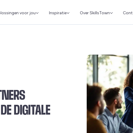
Cont
lossingen voor jou
Inspiratie
Over SkillsTown
TNERS
DE DIGITALE