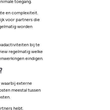
inimale toegang.
e en complexiteit.
jk voor partners die
egelmatig worden
dactiviteiten bij te
eview regelmatig welke
enwerkingen eindigen.
?
, waarbij externe
osten meestal tussen
osten.
rtners hebt.