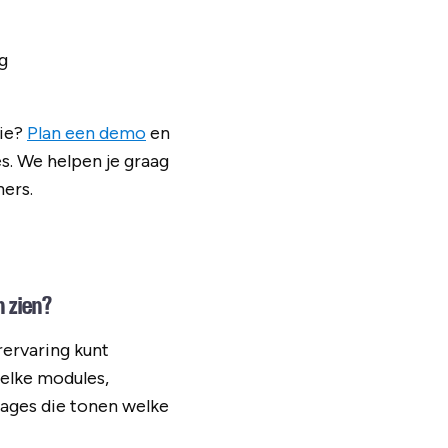
g
tie?
Plan een demo
en
s. We helpen je graag
ners.
 zien?
ervaring kunt
welke modules,
tages die tonen welke