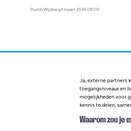
Posted
Dustin Wijnberg
3 maart 2026 08:00
by:
Ja, externe partners k
toegangsniveaus en b
mogelijkheden voor ga
kennis te delen, sam
Waarom zou je e