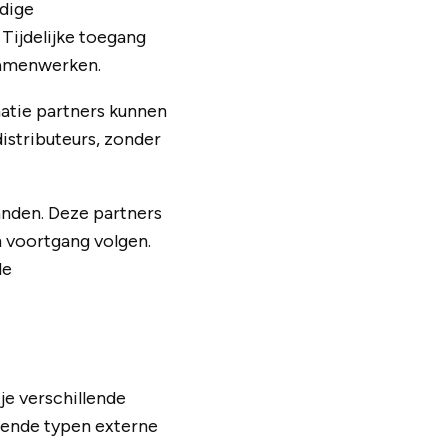
edige
 Tijdelijke toegang
samenwerken.
matie partners kunnen
istributeurs, zonder
anden. Deze partners
n voortgang volgen.
de
je verschillende
lende typen externe