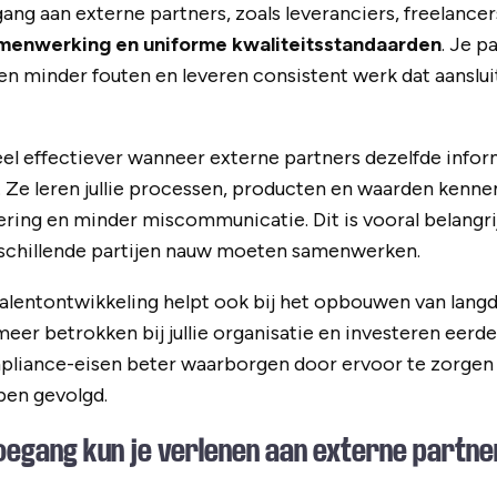
ng aan externe partners, zoals leveranciers, freelancers
menwerking en uniforme kwaliteitsstandaarden
. Je p
 minder fouten en leveren consistent werk dat aansluit b
el effectiever wanneer externe partners dezelfde inform
Ze leren jullie processen, producten en waarden kennen,
ering en minder miscommunicatie. Dit is vooral belangri
rschillende partijen nauw moeten samenwerken.
alentontwikkeling helpt ook bij het opbouwen van langd
eer betrokken bij jullie organisatie en investeren eerder 
pliance-eisen beter waarborgen door ervoor te zorgen 
ben gevolgd.
oegang kun je verlenen aan externe partn