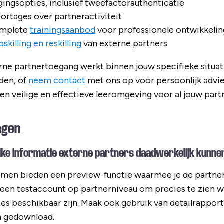
gingsopties, inclusief tweefactorauthenticatie
ortages over partneractiviteit
omplete
trainingsaanbod
voor professionele ontwikkelin
pskilling en reskilling
van externe partners
rne partnertoegang werkt binnen jouw specifieke situa
den, of
neem contact
met ons op voor persoonlijk advie
een veilige en effectieve leeromgeving voor al jouw part
agen
lke informatie externe partners daadwerkelijk kunnen
rmen bieden een preview-functie waarmee je de partner
 een testaccount op partnerniveau om precies te zien 
s beschikbaar zijn. Maak ook gebruik van detailrappor
n gedownload.