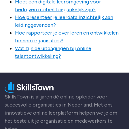
Moet een digitale leeromgeving voor
bedrijven mobiel toegankelijk zijn?
Hoe presenteer je leerdata inzichtelijk aan
leidinggevenden?
Hoe rapporteer je over leren en ontwikkelen
binnen organisaties?
Wat zijn de uitdagingen bij online
talentontwikkeling?
SkillsTown is al jaren dé online opleider voor
succesvolle organisaties in Nederland. Met ons
innovatieve online leerplatform helpen we je om
het beste uit je organisatie en medewerkers te
halen.