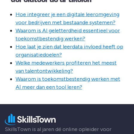
Hoe integreer je een digitale leeromgeving
voor bedrijven met bestaande systemen?
Waarom is AI geletterdheid essentieel voor
toekomstbestendig werken?
Hoe laat je zien dat leerdata invloed heeft op
organisatiedoelen?
Welke medewerkers profiteren het meest
van talentontwikkeling?
Waarom is toekomstbestendig werken met
AI meer dan een tool leren?
SkillsTown is al jaren dé online opleider voor