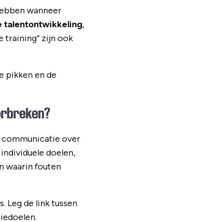
k hebben wanneer
e talentontwikkeling
,
training” zijn ook
e pikken en de
orbreken?
e communicatie over
individuele doelen,
n waarin fouten
 Leg de link tussen
iedoelen.