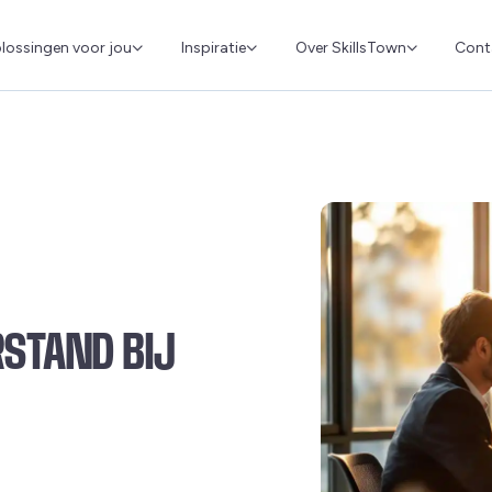
Cont
lossingen voor jou
Inspiratie
Over SkillsTown
STAND BIJ