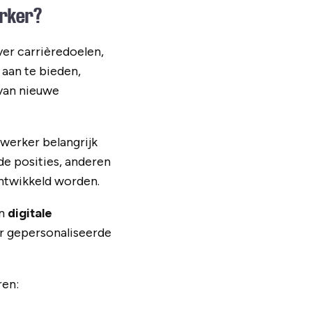
erker?
ver carrièredoelen,
 aan te bieden,
 van nieuwe
werker belangrijk
de posities, anderen
ontwikkeld worden.
en
digitale
r gepersonaliseerde
ren: