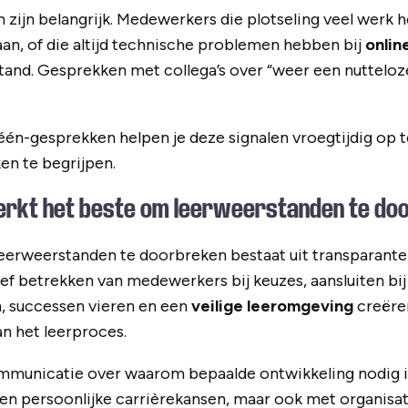
n zijn belangrijk. Medewerkers die plotseling veel wer
aan, of die altijd technische problemen hebben bij
onlin
and. Gesprekken met collega’s over “weer een nutteloze 
.
én-gesprekken helpen je deze signalen vroegtijdig op t
en te begrijpen.
rkt het beste om leerweerstanden te do
eerweerstanden te doorbreken bestaat uit transparant
ef betrekken van medewerkers bij keuzes, aansluiten bij 
, successen vieren en een
veilige leeromgeving
creëre
n het leerproces.
mmunicatie over waarom bepaalde ontwikkeling nodig is.
en persoonlijke carrièrekansen, maar ook met organisat