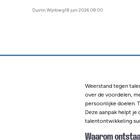
Posted
Dustin Wijnberg
18 juni 2026 08:00
by:
Weerstand tegen tal
over de voordelen, me
persoonlijke doelen. Tr
Deze aanpak helpt je
talentontwikkeling s
Waarom ontstaat