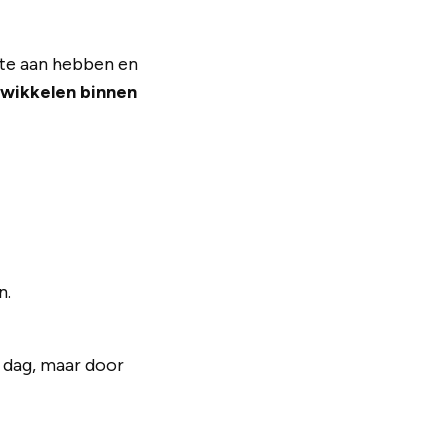
fte aan hebben en
twikkelen binnen
n.
e dag, maar door