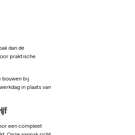
pak dan de
door praktische
e bouwen bij
 werkdag in plaats van
ijf
door een compleet
kt. Onze aanpak richt