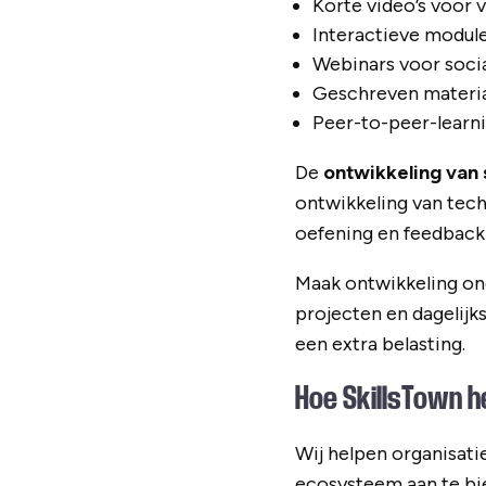
Korte video’s voor v
Interactieve module
Webinars voor social
Geschreven materia
Peer-to-peer-learni
De
ontwikkeling van 
ontwikkeling van tech
oefening en feedback i
Maak ontwikkeling on
projecten en dagelijk
een extra belasting.
Hoe SkillsTown he
Wij helpen organisat
ecosysteem aan te bie