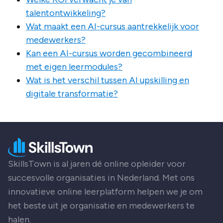
talentontwikkeling?
Wat maakt een AI-cursus aantrekkelijk voor
medewerkers?
Kan een AI-cursus worden gecombineerd
met eigen leermodules?
Wat is het verschil tussen AI upskilling en
digitale transformatie?
SkillsTown is al jaren dé online opleider voor
succesvolle organisaties in Nederland. Met ons
innovatieve online leerplatform helpen we je om
het beste uit je organisatie en medewerkers te
halen.