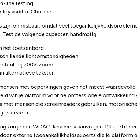
-line testing
ility audit in Chrome
 zijn onmisbaar, omdat veel toegankelijkheidsproblem
 Test de volgende aspecten handmatig:
n het toetsenbord
rschillende lichtomstandigheden
ontent bij 200% zoom
an alternatieve teksten
mensen met beperkingen geven het meest waardevolle i
eid van je platform voor de professionele ontwikkelin
es met mensen die screenreaders gebruiken, motorisc
ngen ervaren.
ning kun je een WCAG-keurmerk aanvragen. Dit certific
 door externe toegankelijkheidsexperts die je platform g