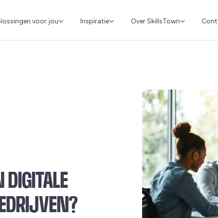
Cont
lossingen voor jou
Inspiratie
Over SkillsTown
 DIGITALE
EDRIJVEN?