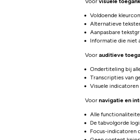
Voor
visuele toegank
Voldoende kleurcont
Alternatieve tekste
Aanpasbare tekstgro
Informatie die niet 
Voor
auditieve toega
Ondertiteling bij al
Transcripties van 
Visuele indicatoren
Voor
navigatie en in
Alle functionaliteit
De tabvolgorde logi
Focus-indicatoren du
Geen content knippe