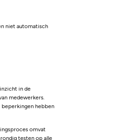
en niet automatisch
nzicht in de
g van medewerkers.
he beperkingen hebben
eringsproces omvat
rondig testen op alle