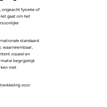
 ongeacht fysieke of
 Het gaat om het
rsoonlijke
rnationale standaard
pes: waarneembaar,
ntent visueel en
rmatie begrijpelijk
erken met
ntwikkeling voor