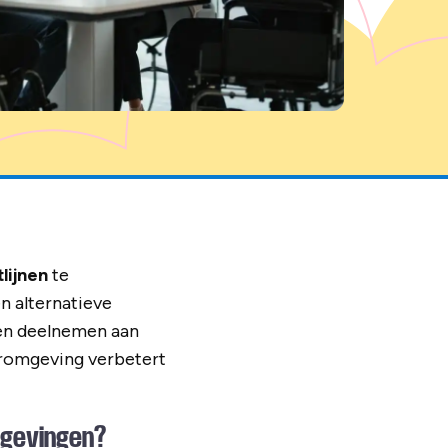
lijnen
te
n alternatieve
nen deelnemen aan
eeromgeving verbetert
mgevingen?