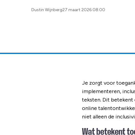
Posted
Dustin Wijnberg
27 maart 2026 08:00
by:
Je zorgt voor toegank
implementeren, inclus
teksten. Dit beteken
online talentontwikke
niet alleen de inclusi
Wat betekent toe