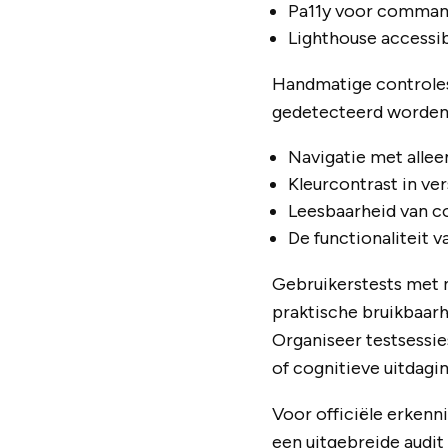
Pa11y voor command
Lighthouse accessib
Handmatige controles
gedetecteerd worden.
Navigatie met allee
Kleurcontrast in ve
Leesbaarheid van c
De functionaliteit v
Gebruikerstests met 
praktische bruikbaarh
Organiseer testsessi
of cognitieve uitdagi
Voor officiële erken
een uitgebreide audit