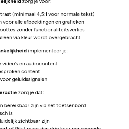
elijkheid
zorg je voor:
rast (minimaal 4,5:1 voor normale tekst)
n voor alle afbeeldingen en grafieken
ottes zonder functionaliteitsverlies
alleen via kleur wordt overgebracht
nkelijkheid
implementeer je:
le video’s en audiocontent
gesproken content
 voor geluidssignalen
teractie
zorg je dat:
en bereikbaar zijn via het toetsenbord
sch is
idelijk zichtbaar zijn
rt of flitst meer dan drie keer per seconde