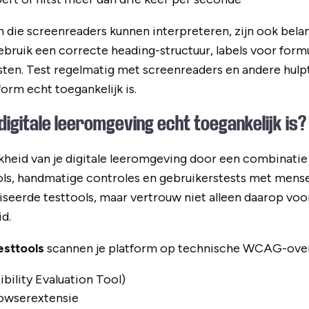
 die screenreaders kunnen interpreteren, zijn ook belan
ebruik een correcte heading-structuur, labels voor form
ksten. Test regelmatig met screenreaders en andere hul
form echt toegankelijk is.
 digitale leeromgeving echt toegankelijk is?
jkheid van je digitale leeromgeving door een combinatie
ls, handmatige controles en gebruikerstests met mens
eerde testtools, maar vertrouw niet alleen daarop voor
d.
sttools
scannen je platform op technische WCAG-over
ility Evaluation Tool)
rowserextensie