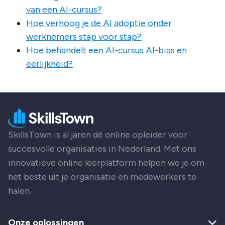
van een AI-cursus?
Hoe verhoog je de AI adoptie onder
werknemers stap voor stap?
Hoe behandelt een AI-cursus AI-bias en
eerlijkheid?
SkillsTown is al jaren dé online opleider voor
succesvolle organisaties in Nederland. Met ons
innovatieve online leerplatform helpen we je om
het beste uit je organisatie en medewerkers te
halen.
Onze oplossingen