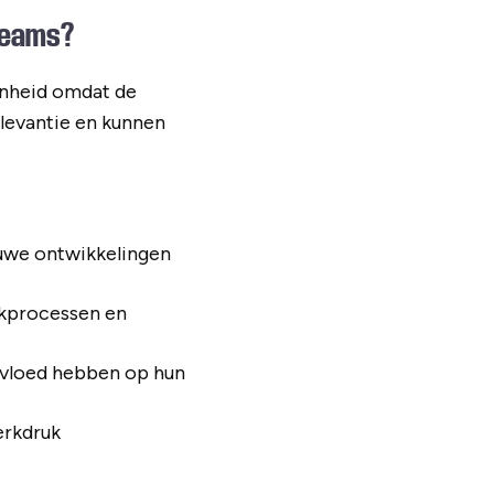
 teams?
enheid omdat de
elevantie en kunnen
uwe ontwikkelingen
erkprocessen en
nvloed hebben op hun
erkdruk