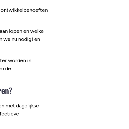
m ontwikkelbehoeften
naan lopen en welke
n we nu nodig) en
eter worden in
om de
ren?
n met dagelijkse
fectieve