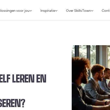
Cont
lossingen voor jou
Inspiratie
Over SkillsTown
LF LEREN EN
SEREN?