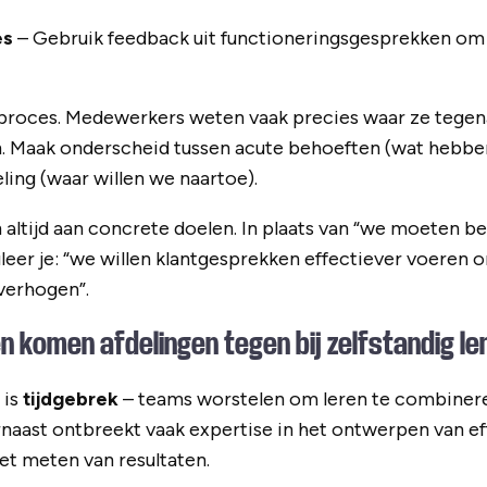
es
– Gebruik feedback uit functioneringsgesprekken o
t proces. Medewerkers weten vaak precies waar ze tege
n. Maak onderscheid tussen acute behoeften (wat hebbe
ling (waar willen we naartoe).
altijd aan concrete doelen. In plaats van “we moeten b
er je: “we willen klantgesprekken effectiever voeren 
verhogen”.
n komen afdelingen tegen bij zelfstandig le
 is
tijdgebrek
– teams worstelen om leren te combinere
aast ontbreekt vaak expertise in het ontwerpen van ef
et meten van resultaten.