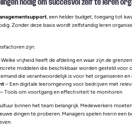
ingen nodig om succesvol zelf te leren or
anagementsupport
, een helder budget, toegang tot kwa
odig. Zonder deze basis wordt zelfstandig leren organis
sfactoren zijn:
 Welke vrijheid heeft de afdeling en waar zijn de grenze
ncrete middelen die beschikbaar worden gesteld voor 
Iemand die verantwoordelijk is voor het organiseren en
nt
– Een digitale leeromgeving voor bedrijven met relev
– Tools om voortgang en effectiviteit te monitoren
cultuur binnen het team belangrijk. Medewerkers moeten
euwe dingen te proberen. Managers spelen hierin een be
even.