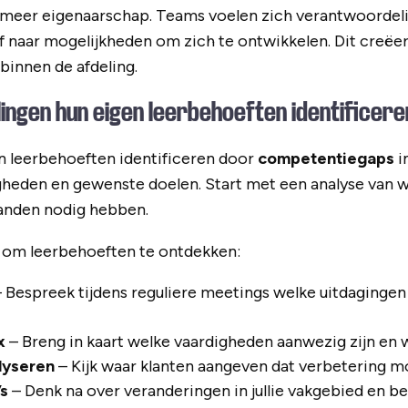
 meer eigenaarschap. Teams voelen zich verantwoordeli
f naar mogelijkheden om zich te ontwikkelen. Dit creëer
binnen de afdeling.
ingen hun eigen leerbehoeften identificere
n leerbehoeften identificeren door
competentiegaps
i
gheden en gewenste doelen. Start met een analyse van w
aanden nodig hebben.
om leerbehoeften te ontdekken:
 Bespreek tijdens reguliere meetings welke uitdaging
x
– Breng in kaart welke vaardigheden aanwezig zijn en 
lyseren
– Kijk waar klanten aangeven dat verbetering mo
s
– Denk na over veranderingen in jullie vakgebied en b