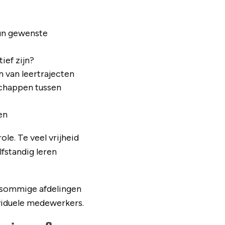
hun gewenste
ief zijn?
 van leertrajecten
schappen tussen
en
ole. Te veel vrijheid
lfstandig leren
s sommige afdelingen
ividuele medewerkers.