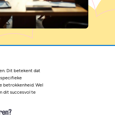
en. Dit betekent dat
 specifieke
re betrokkenheid. Wel
 dit succesvol te
eren?