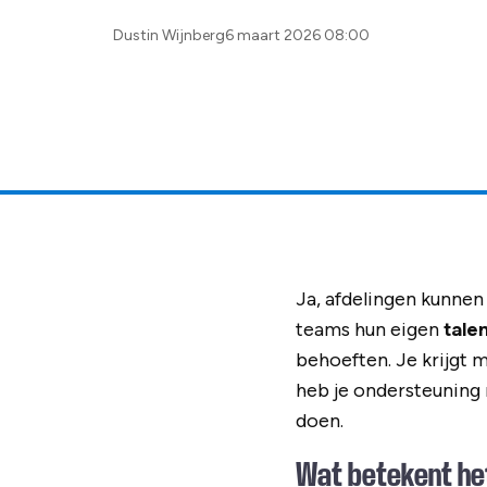
Posted
Dustin Wijnberg
6 maart 2026 08:00
by:
Ja, afdelingen kunnen
teams hun eigen
tale
behoeften. Je krijgt 
heb je ondersteuning 
doen.
Wat betekent het