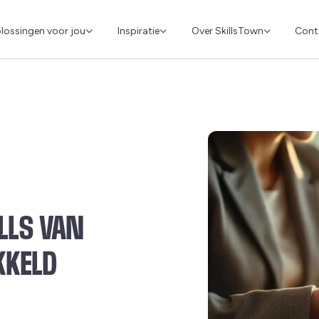
Cont
lossingen voor jou
Inspiratie
Over SkillsTown
LLS VAN
KKELD