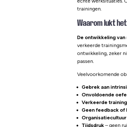
echte werksituaties. 
trainingen.
Waarom lukt het 
De ontwikkeling van s
verkeerde trainingsme
ontwikkeling, zeker n
passen.
Veelvoorkomende obs
Gebrek aan intrins
Onvoldoende oefen
Verkeerde traini
Geen feedback of 
Organisatiecultuur
Tijdsdruk
– geen ru