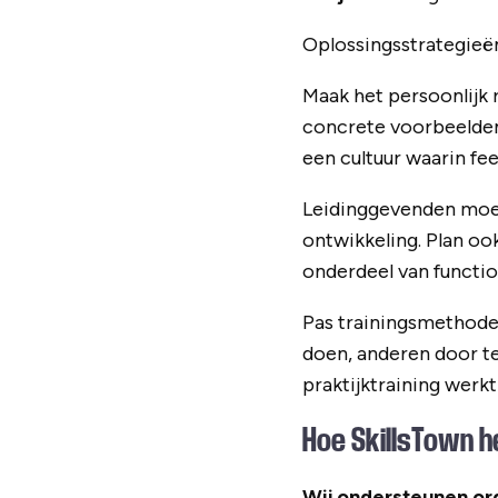
Oplossingsstrategieë
Maak het persoonlijk r
concrete voorbeelden
een cultuur waarin fe
Leidinggevenden moet
ontwikkeling. Plan oo
onderdeel van functio
Pas trainingsmethoden
doen, anderen door te
praktijktraining werk
Hoe SkillsTown he
Wij ondersteunen or