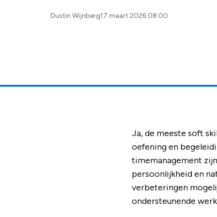
Posted
Dustin Wijnberg
17 maart 2026 08:00
by:
Ja, de meeste soft sk
oefening en begeleid
timemanagement zijn 
persoonlijkheid en nat
verbeteringen mogelij
ondersteunende wer