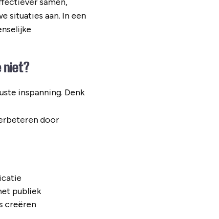
ffectiever samen,
 situaties aan. In een
nselijke
 niet?
wuste inspanning. Denk
verbeteren door
icatie
et publiek
s creëren