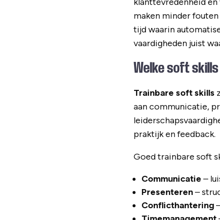
klanttevredenheid en 
maken minder fouten d
tijd waarin automati
vaardigheden juist wa
Welke soft skill
Trainbare soft skills
z
aan communicatie, pr
leiderschapsvaardigh
praktijk en feedback.
Goed trainbare soft ski
Communicatie
– lu
Presenteren
– stru
Conflicthantering
–
Timemanagement