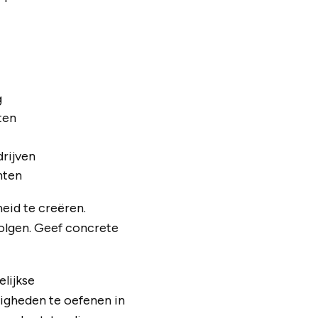
g
ten
rijven
nten
eid te creëren.
olgen. Geef concrete
elijkse
gheden te oefenen in