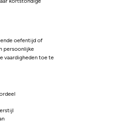
maar kortstondige
ende oefentijd of
n persoonlijke
we vaardigheden toe te
ordeel
rstijl
an