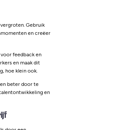
n vergroten. Gebruik
fenmomenten en creëer
 voor feedback en
rkers en maak dit
, hoe klein ook.
en beter door te
talentontwikkeling en
ijf
lls door een