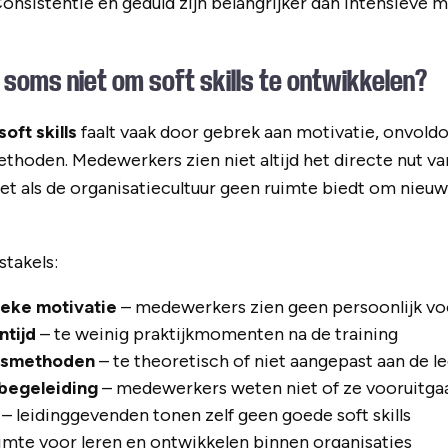
Consistentie en geduld zijn belangrijker dan intensieve 
soms niet om soft skills te ontwikkelen?
oft skills
faalt vaak door gebrek aan motivatie, onvoldo
thoden. Medewerkers zien niet altijd het directe nut va
iet als de organisatiecultuur geen ruimte biedt om nieu
takels:
ieke motivatie
– medewerkers zien geen persoonlijk vo
tijd
– te weinig praktijkmomenten na de training
ngsmethoden
– te theoretisch of niet aangepast aan de lee
begeleiding
– medewerkers weten niet of ze vooruitga
– leidinggevenden tonen zelf geen goede soft skills
imte voor leren en ontwikkelen binnen organisaties