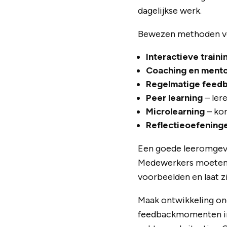
dagelijkse werk.
Bewezen methoden vo
Interactieve traini
Coaching en mento
Regelmatige feed
Peer learning
– ler
Microlearning
– kor
Reflectieoefening
Een goede leeromgevin
Medewerkers moeten f
voorbeelden en laat zi
Maak ontwikkeling ond
feedbackmomenten in