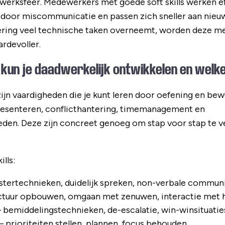
werksfeer. Medewerkers met goede soft skills werken e
oor miscommunicatie en passen zich sneller aan nieuwe
sering veel technische taken overneemt, worden deze me
ardevoller.
s kun je daadwerkelijk ontwikkelen en welke
ijn vaardigheden die je kunt leren door oefening en be
esenteren, conflicthantering, timemanagement en
eden. Deze zijn concreet genoeg om stap voor stap te 
lls:
istertechnieken, duidelijk spreken, non-verbale commun
ctuur opbouwen, omgaan met zenuwen, interactie met h
 bemiddelingstechnieken, de-escalatie, win-winsituatie
– prioriteiten stellen, plannen, focus behouden