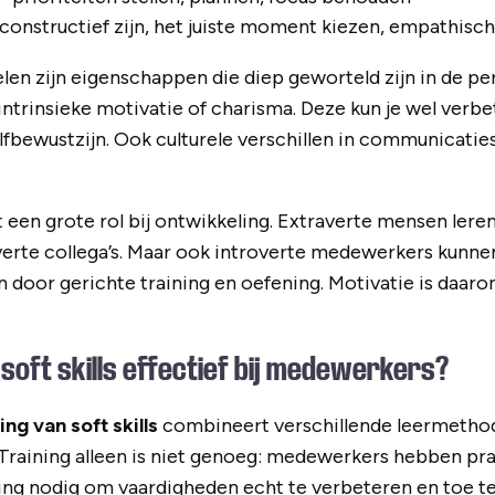
constructief zijn, het juiste moment kiezen, empathisc
len zijn eigenschappen die diep geworteld zijn in de per
 intrinsieke motivatie of charisma. Deze kun je wel verb
lfbewustzijn. Ook culturele verschillen in communicatiesti
t een grote rol bij ontwikkeling. Extraverte mensen ler
verte collega’s. Maar ook introverte medewerkers kunne
door gerichte training en oefening. Motivatie is daaro
 soft skills effectief bij medewerkers?
ng van soft skills
combineert verschillende leermethod
raining alleen is niet genoeg: medewerkers hebben prak
ing nodig om vaardigheden echt te verbeteren en toe te