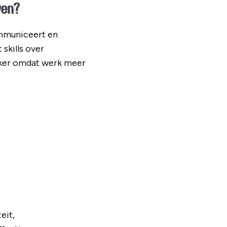
ven?
ommuniceert en
 skills over
ijker omdat werk meer
eit,