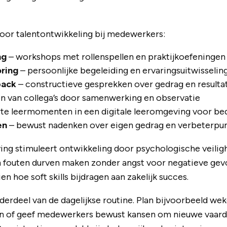
or talentontwikkeling bij medewerkers:
ng
– workshops met rollenspellen en praktijkoefeningen
ring
– persoonlijke begeleiding en ervaringsuitwisselin
back
– constructieve gesprekken over gedrag en resulta
en van collega’s door samenwerking en observatie
te leermomenten in een digitale leeromgeving voor bed
en
– bewust nadenken over eigen gedrag en verbeterpu
g stimuleert ontwikkeling door psychologische veiligh
outen durven maken zonder angst voor negatieve gev
en hoe soft skills bijdragen aan zakelijk succes.
erdeel van de dagelijkse routine. Plan bijvoorbeeld wek
 of geef medewerkers bewust kansen om nieuwe vaardi