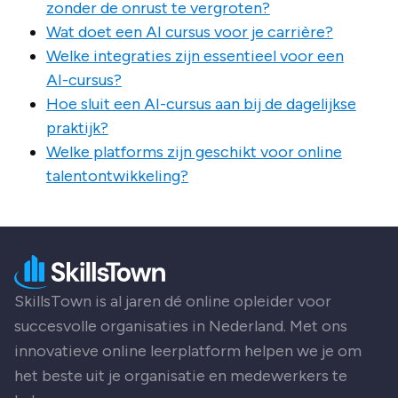
zonder de onrust te vergroten?
Wat doet een AI cursus voor je carrière?
Welke integraties zijn essentieel voor een
AI-cursus?
Hoe sluit een AI-cursus aan bij de dagelijkse
praktijk?
Welke platforms zijn geschikt voor online
talentontwikkeling?
SkillsTown is al jaren dé online opleider voor
succesvolle organisaties in Nederland. Met ons
innovatieve online leerplatform helpen we je om
het beste uit je organisatie en medewerkers te