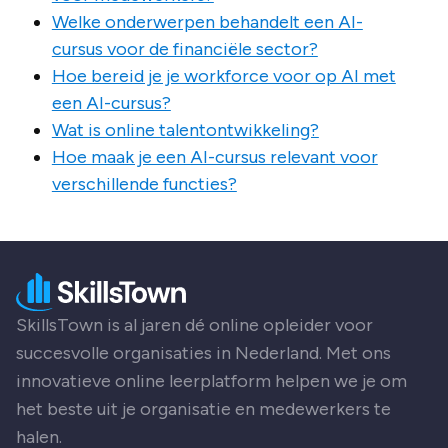
Welke onderwerpen behandelt een AI-
cursus voor de financiële sector?
Hoe bereid je je workforce voor op AI met
een AI-cursus?
Wat is online talentontwikkeling?
Hoe maak je een AI-cursus relevant voor
verschillende functies?
SkillsTown is al jaren dé online opleider voor
succesvolle organisaties in Nederland. Met ons
innovatieve online leerplatform helpen we je om
het beste uit je organisatie en medewerkers te
halen.