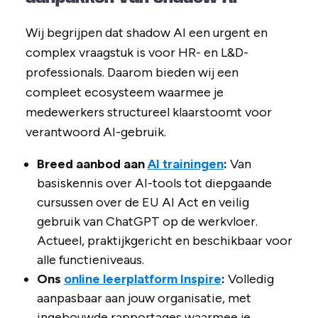
Wij begrijpen dat shadow AI een urgent en
complex vraagstuk is voor HR- en L&D-
professionals. Daarom bieden wij een
compleet ecosysteem waarmee je
medewerkers structureel klaarstoomt voor
verantwoord AI-gebruik.
Breed aanbod aan
AI trainingen
:
Van
basiskennis over AI-tools tot diepgaande
cursussen over de EU AI Act en veilig
gebruik van ChatGPT op de werkvloer.
Actueel, praktijkgericht en beschikbaar voor
alle functieniveaus.
Ons
online leerplatform Inspire
:
Volledig
aanpasbaar aan jouw organisatie, met
ingebouwde rapportages waarmee je