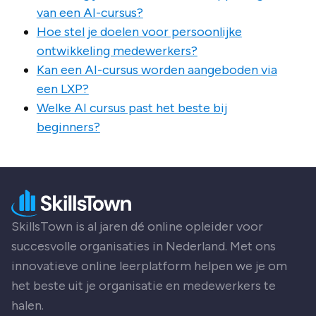
van een AI-cursus?
Hoe stel je doelen voor persoonlijke
ontwikkeling medewerkers?
Kan een AI-cursus worden aangeboden via
een LXP?
Welke AI cursus past het beste bij
beginners?
SkillsTown is al jaren dé online opleider voor
succesvolle organisaties in Nederland. Met ons
innovatieve online leerplatform helpen we je om
het beste uit je organisatie en medewerkers te
halen.