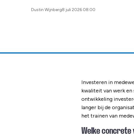
Posted
Dustin Wijnberg
8 juli 2026 08:00
by:
Investeren in medewer
kwaliteit van werk en
ontwikkeling invester
langer bij de organisa
het trainen van medew
Welke concrete 