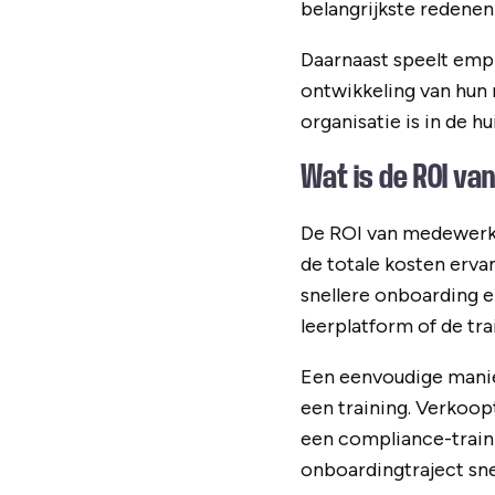
belangrijkste redene
Daarnaast speelt empl
ontwikkeling van hun 
organisatie is in de 
Wat is de ROI va
De ROI van medewerke
de totale kosten erva
snellere onboarding e
leerplatform of de tr
Een eenvoudige manie
een training. Verkoo
een compliance-train
onboardingtraject snel