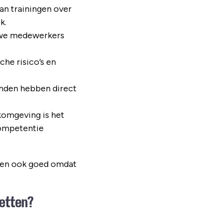
an trainingen over
k.
uwe medewerkers
he risico’s en
nden hebben direct
komgeving is het
competentie
oren ook goed omdat
zetten?