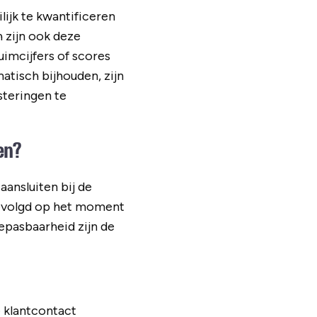
ijk te kwantificeren
 zijn ook deze
imcijfers of scores
tisch bijhouden, zijn
steringen te
en?
aansluiten bij de
gevolgd op het moment
epasbaarheid zijn de
 klantcontact