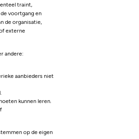
nteel traint,
n de voortgang en
an de organisatie,
of externe
er andere:
erieke aanbieders niet
.
moeten kunnen leren.
f
e stemmen op de eigen