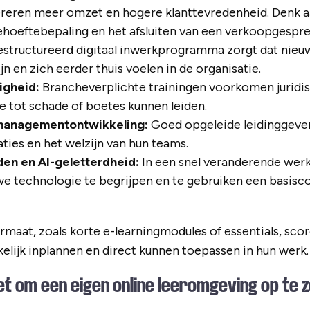
ereren meer omzet en hogere klanttevredenheid. Denk a
hoeftebepaling en het afsluiten van een verkoopgespre
structureerd digitaal inwerkprogramma zorgt dat nie
ijn en zich eerder thuis voelen in de organisatie.
igheid:
Brancheverplichte trainingen voorkomen juridisc
e tot schade of boetes kunnen leiden.
managementontwikkeling:
Goed opgeleide leidinggeve
ties en het welzijn van hun teams.
den en AI-geletterdheid:
In een snel veranderende wer
 technologie te begrijpen en te gebruiken een basis
rmaat, zoals korte e-learningmodules of essentials, sc
lijk inplannen en direct kunnen toepassen in hun werk.
t om een eigen online leeromgeving op te 