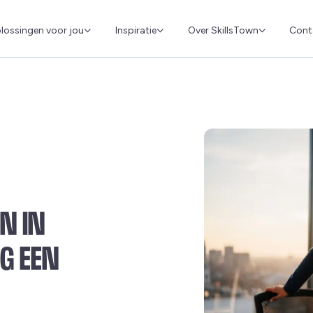
Cont
lossingen voor jou
Inspiratie
Over SkillsTown
N IN
G EEN