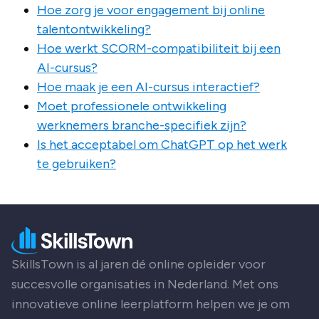
Hoe zorg je voor engagement bij online
talentontwikkeling?
Hoe werkt SCORM-compatibiliteit bij een
AI-cursus?
Hoe maak je een AI-cursus interactief?
Moet professionele ontwikkeling
werknemers branche-specifiek zijn?
Is het acceptabel om ChatGPT op het werk
te gebruiken?
SkillsTown is al jaren dé online opleider voor
succesvolle organisaties in Nederland. Met ons
innovatieve online leerplatform helpen we je om