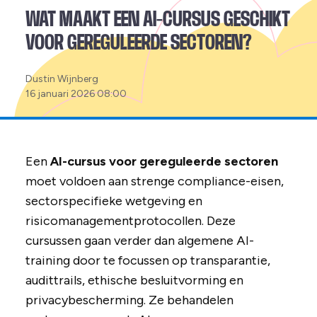
WAT MAAKT EEN AI-CURSUS GESCHIKT
VOOR GEREGULEERDE SECTOREN?
Posted
Dustin Wijnberg
by:
16 januari 2026 08:00
Een
AI-cursus voor gereguleerde sectoren
moet voldoen aan strenge compliance-eisen,
sectorspecifieke wetgeving en
risicomanagementprotocollen. Deze
cursussen gaan verder dan algemene AI-
training door te focussen op transparantie,
audittrails, ethische besluitvorming en
privacybescherming. Ze behandelen