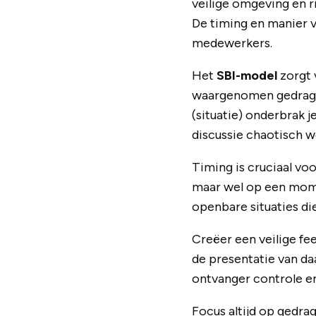
veilige omgeving en r
De timing en manier v
medewerkers.
Het
SBI-model
zorgt 
waargenomen gedrag e
(situatie) onderbrak j
discussie chaotisch w
Timing is cruciaal vo
maar wel op een mome
openbare situaties die
Creëer een veilige fe
de presentatie van da
ontvanger controle e
Focus altijd op gedrag