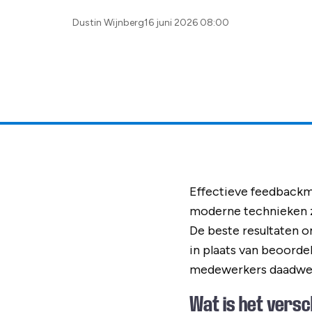
Posted
Dustin Wijnberg
16 juni 2026 08:00
by:
Effectieve feedback
moderne technieken z
De beste resultaten o
in plaats van beoordel
medewerkers daadwerk
Wat is het vers