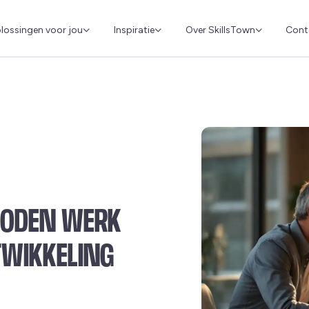
Cont
lossingen voor jou
Inspiratie
Over SkillsTown
HODEN WERK
TWIKKELING