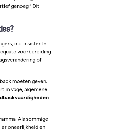
tief genoeg.” Dit
ties?
gers, inconsistente
adequate voorbereiding
ragsverandering of
edback moeten geven.
ert in vage, algemene
eedbackvaardigheden
ogramma. Als sommige
 er oneerlijkheid en