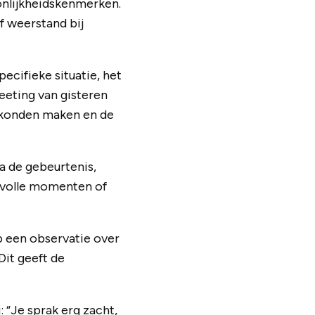
onlijkheidskenmerken.
f weerstand bij
pecifieke situatie, het
eting van gisteren
et konden maken en de
a de gebeurtenis,
svolle momenten of
b een observatie over
Dit geeft de
 “Je sprak erg zacht,