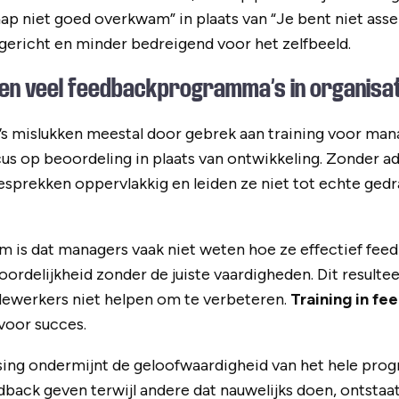
 niet goed overkwam” in plaats van “Je bent niet asser
gericht en minder bedreigend voor het zelfbeeld.
n veel feedbackprogramma’s in organisa
mislukken meestal door gebrek aan training voor mana
us op beoordeling in plaats van ontwikkeling. Zonder 
gesprekken oppervlakkig en leiden ze niet tot echte ged
m is dat managers vaak niet weten hoe ze effectief fe
oordelijkheid zonder de juiste vaardigheden. Dit resulte
ewerkers niet helpen om te verbeteren.
Training in f
voor succes.
sing ondermijnt de geloofwaardigheid van het hele pr
back geven terwijl andere dat nauwelijks doen, ontstaat