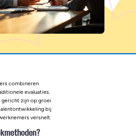
kers combineren
itionele evaluaties.
gericht zijn op groei
talentontwikkeling bij
werknemers versnelt.
ackmethoden?