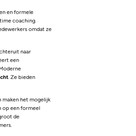
en en formele
-time coaching.
medewerkers omdat ze
chteruit naar
ëert een
. Moderne
icht
. Ze bieden
n maken het mogelijk
n op een formeel
groot de
mers.