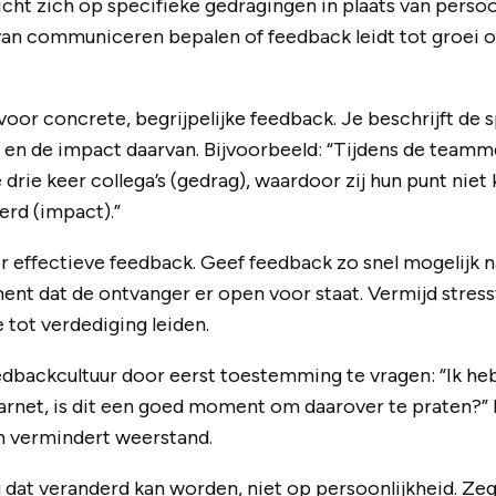
icht zich op specifieke gedragingen in plaats van perso
an communiceren bepalen of feedback leidt tot groei o
voor concrete, begrijpelijke feedback. Je beschrijft de s
n de impact daarvan. Bijvoorbeeld: “Tijdens de teamme
e drie keer collega’s (gedrag), waardoor zij hun punt ni
erd (impact).”
or effectieve feedback. Geef feedback zo snel mogelijk n
nt dat de ontvanger er open voor staat. Vermijd stres
 tot verdediging leiden.
edbackcultuur door eerst toestemming te vragen: “Ik he
arnet, is dit een goed moment om daarover te praten?” 
n vermindert weerstand.
 dat veranderd kan worden, niet op persoonlijkheid. Zeg: