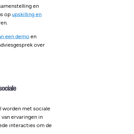
ssamenstelling en
us op
upskilling en
en.
an een demo
en
adviesgesprek over
sociale
l worden met sociale
 van ervaringen in
oede interacties om de