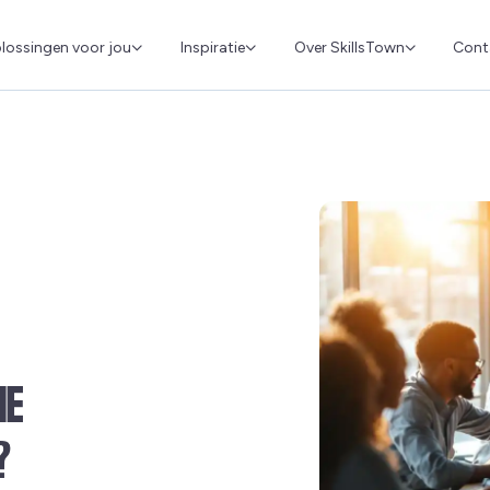
Cont
lossingen voor jou
Inspiratie
Over SkillsTown
NE
?