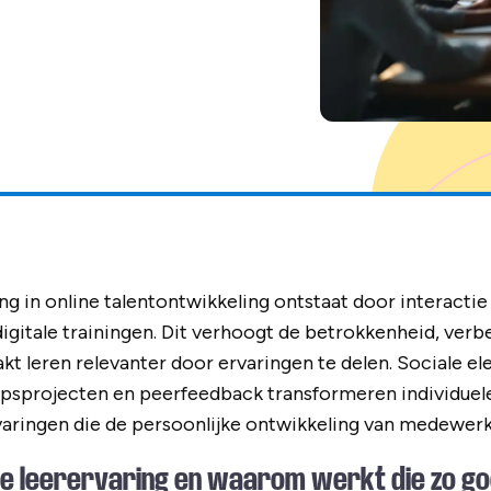
ing in online talentontwikkeling ontstaat door interact
digitale trainingen. Dit verhoogt de betrokkenheid, verb
kt leren relevanter door ervaringen te delen. Sociale e
psprojecten en peerfeedback transformeren individuele
varingen die de persoonlijke ontwikkeling van medewerk
le leerervaring en waarom werkt die zo go