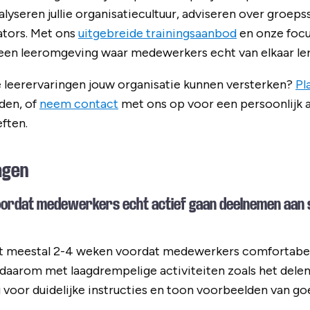
alyseren jullie organisatiecultuur, adviseren over groep
tators. Met ons
uitgebreide trainingsaanbod
en onze foc
en leeromgeving waar medewerkers echt van elkaar ler
le leerervaringen jouw organisatie kunnen versterken?
Pl
den, of
neem contact
met ons op voor een persoonlijk 
eften.
agen
voordat medewerkers echt actief gaan deelnemen aan 
 het meestal 2-4 weken voordat medewerkers comfortabe
daarom met laagdrempelige activiteiten zoals het delen
 voor duidelijke instructies en toon voorbeelden van g