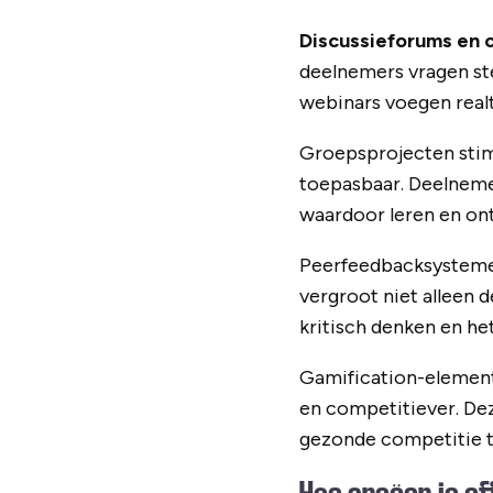
Discussieforums en 
deelnemers vragen ste
webinars voegen realti
Groepsprojecten stim
toepasbaar. Deelnemer
waardoor leren en ont
Peerfeedbacksystemen
vergroot niet alleen d
kritisch denken en he
Gamification-element
en competitiever. De
gezonde competitie tu