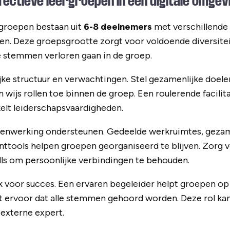
fectieve leergroepen in een digitale omgev
rgroepen bestaan uit
6-8 deelnemers
met verschillende
len. Deze groepsgrootte zorgt voor voldoende diversitei
e stemmen verloren gaan in de groep.
jke structuur en verwachtingen. Stel gezamenlijke doel
wijs rollen toe binnen de groep. Een roulerende facilit
elt leiderschapsvaardigheden.
menwerking ondersteunen. Gedeelde werkruimtes, geza
tools helpen groepen georganiseerd te blijven. Zorg 
lls om persoonlijke verbindingen te behouden.
ijk voor succes. Een ervaren begeleider helpt groepen op k
gt ervoor dat alle stemmen gehoord worden. Deze rol ka
 externe expert.