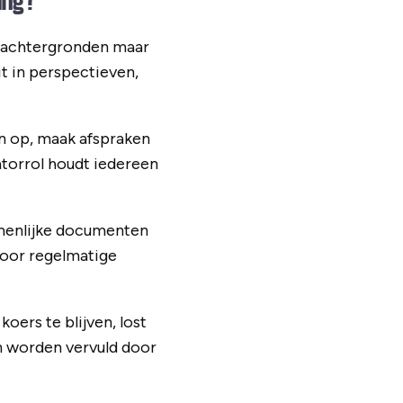
ing?
 achtergronden maar
t in perspectieven,
en op, maak afspraken
atorrol houdt iedereen
menlijke documenten
voor regelmatige
oers te blijven, lost
n worden vervuld door