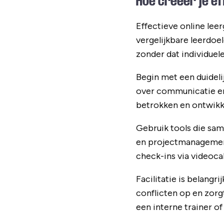
Hoe creëer je ef
Effectieve online lee
vergelijkbare leerdoe
zonder dat individuel
Begin met een duideli
over communicatie en 
betrokken en ontwikk
Gebruik tools die sa
en projectmanagement
check-ins via videoca
Facilitatie is belangr
conflicten op en zor
een interne trainer of