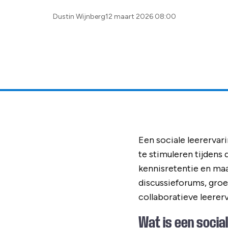
Posted
Dustin Wijnberg
12 maart 2026 08:00
by:
Een sociale leerervar
te stimuleren tijdens 
kennisretentie en maa
discussieforums, groe
collaboratieve leerer
Wat is een socia