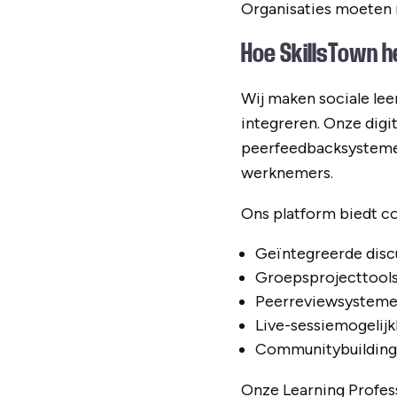
Organisaties moeten i
Hoe SkillsTown he
Wij maken sociale le
integreren. Onze digi
peerfeedbacksystemen
werknemers.
Ons platform biedt c
Geïntegreerde discu
Groepsprojecttools
Peerreviewsysteme
Live-sessiemogelijk
Communitybuildingf
Onze Learning Profess