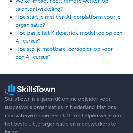
Welke impact heeft remote werken op
talentontwikkeling?
Hoe start je met een AI leerplatform voor je
organisatie?
Hoe pas je het Kirkpatrick-model toe op een
AI-cursus?
Hoe stel je meetbare leerdoelen op voor
een AI-cursus?
SkillsTown is al jaren dé online opleider voor
succesvolle organisaties in Nederland. Met ons
innovatieve online leerplatform helpen we je om
het beste uit je organisatie en medewerkers te
halen.