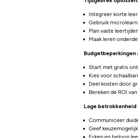
Tijdgebrek oplossen
Integreer korte lee
Gebruik microlearni
Plan vaste leertijde
Maak leren onderde
Budgetbeperkingen 
Start met gratis on
Kies voor schaalbar
Deel kosten door gr
Bereken de ROI van 
Lage betrokkenheid
Communiceer duide
Geef keuzemogelij
Erken en beloon lee