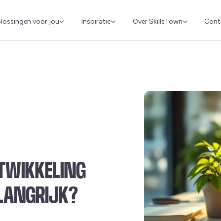
Cont
lossingen voor jou
Inspiratie
Over SkillsTown
TWIKKELING
LANGRIJK?