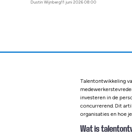
Posted
Dustin Wijnberg
11 juni 2026 08:00
by:
Talentontwikkeling va
medewerkerstevredenh
investeren in de pers
concurrerend. Dit art
organisaties en hoe j
Wat is talentont