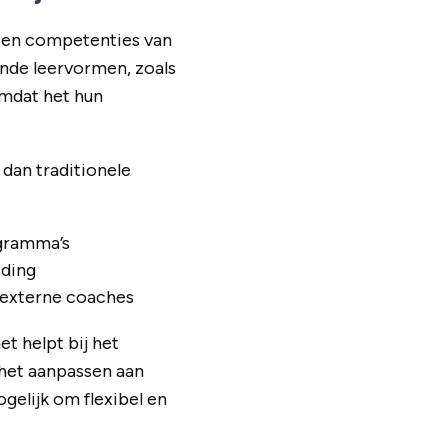
n en competenties van
nde leervormen, zoals
omdat het hun
dan traditionele
ogramma’s
iding
f externe coaches
t helpt bij het
het aanpassen aan
elijk om flexibel en