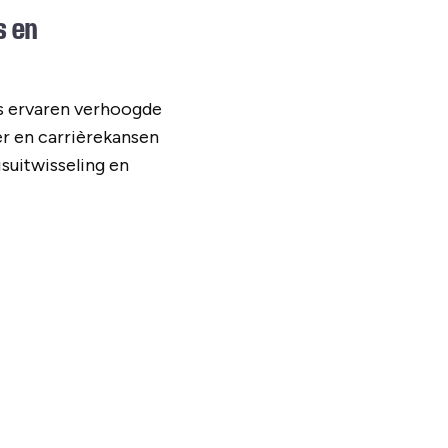
s en
rs ervaren verhoogde
er en carrièrekansen
isuitwisseling en