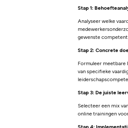
Stap 1: Behoefteanal
Analyseer welke vaar
medewerkersonderzoek
gewenste competentie
Stap 2: Concrete doe
Formuleer meetbare le
van specifieke vaardi
leiderschapscompeten
Stap 3: De juiste le
Selecteer een mix van
online trainingen voo
Stap 4: Implementat