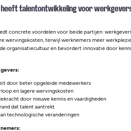
 heeft talentontwikkeling voor werkgever
iedt concrete voordelen voor beide partijen: werkgeve
ere wervingskosten, terwijl werknemers meer werkplezi
t de organisatiecultuur en bevordert innovatie door kenn
kgevers:
eit door beter opgeleide medewerkers
rloop en lagere wervingskosten
iekracht door nieuwe kennis en vaardigheden
and dat talent aantrekt
aan technologische veranderingen
knemers: