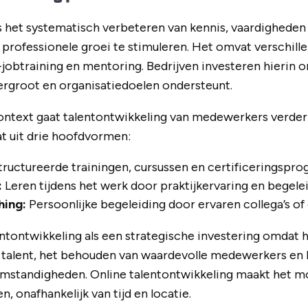
s het systematisch verbeteren van kennis, vaardighede
rofessionele groei te stimuleren. Het omvat verschille
-jobtraining en mentoring. Bedrijven investeren hierin 
ergroot en organisatiedoelen ondersteunt.
ntext gaat talentontwikkeling van medewerkers verder 
at uit drie hoofdvormen:
ructureerde trainingen, cursussen en certificeringspr
:
Leren tijdens het werk door praktijkervaring en begele
hing:
Persoonlijke begeleiding door ervaren collega’s o
ntontwikkeling als een strategische investering omdat he
 talent, het behouden van waardevolle medewerkers en 
standigheden. Online talentontwikkeling maakt het mog
n, onafhankelijk van tijd en locatie.