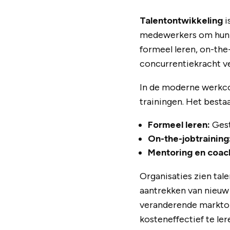
Talentontwikkeling
i
medewerkers om hun p
formeel leren, on-the
concurrentiekracht v
In de moderne werkco
trainingen. Het besta
Formeel leren:
Gest
On-the-jobtraining
Mentoring en coac
Organisaties zien tale
aantrekken van nieuw
veranderende marktom
kosteneffectief te lere