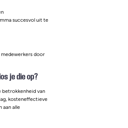
en
mma succesvol uit te
er medewerkers door
os je die op?
e betrokkenheid van
dag, kosteneffectieve
 aan alle