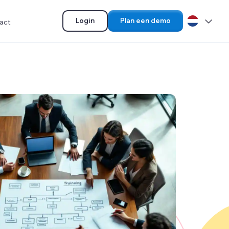
Selecteer la
Login
Plan een demo
act
Deze link leidt naar een externe website en o
Nederlan