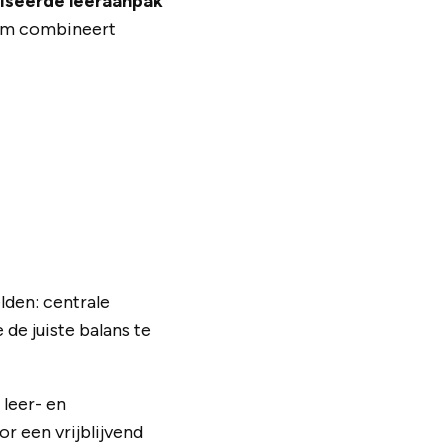
liseerde leeraanpak
form combineert
lden: centrale
 de juiste balans te
leer- en
r een vrijblijvend