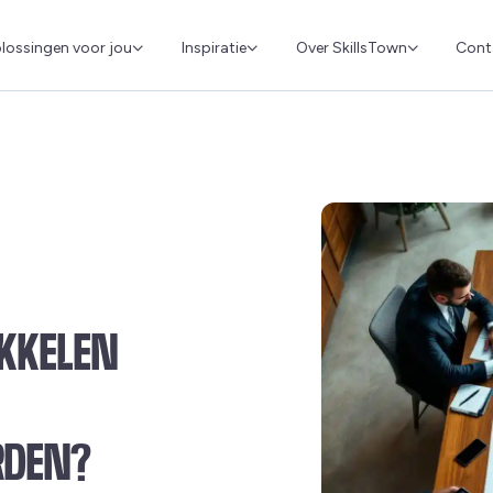
Cont
lossingen voor jou
Inspiratie
Over SkillsTown
KKELEN
RDEN?