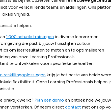
nisaties bij het opzetten van een
effectieve gecentra
t biedt voor verschillende teams en afdelingen. Ons plat
lokale vrijheid.
anisatie helpen:
dan
1.000 actuele trainingen
in diverse leervormen
mgeving die past bij jouw huisstijl en cultuur
ics om leerresultaten te meten en te optimaliseren
iding van onze Learning Professionals
tent te ontwikkelen voor specifieke behoeften
en reskillingoplossingen
krijg je het beste van beide were
lokale flexibiliteit. Onze Learning Professionals helpen je
nisatie.
 de praktijk werkt?
Plan een demo
en ontdek hoe we jouw 
unnen versterken. Of neem direct
contact
met ons op voo