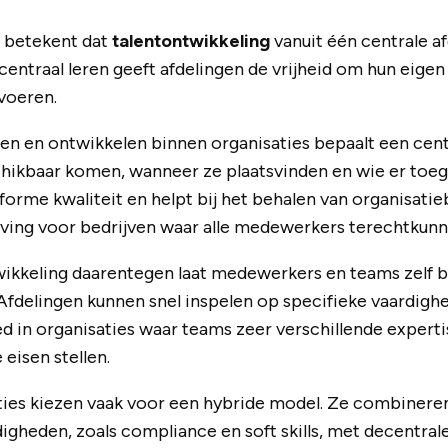
n betekent dat
talentontwikkeling
vanuit één centrale a
entraal leren geeft afdelingen de vrijheid om hun eige
 voeren.
eren en ontwikkelen binnen organisaties bepaalt een cen
chikbaar komen, wanneer ze plaatsvinden en wie er toeg
orme kwaliteit en helpt bij het behalen van organisatieb
eving voor bedrijven waar alle medewerkers terechtkunn
ikkeling daarentegen laat medewerkers en teams zelf b
fdelingen kunnen snel inspelen op specifieke vaardighe
d in organisaties waar teams zeer verschillende experti
eisen stellen.
ies kiezen vaak voor een hybride model. Ze combineren 
igheden, zoals compliance en soft skills, met decentrale